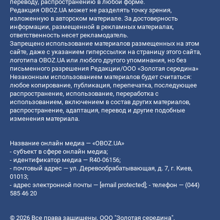
переводу, распространению в любой форме.
Редакция OBOZ.UA может не разделять точку зрения,
изложенную в авторском материале. За достоверность
информации, размещенной в рекламных материалах,
ответственность несет рекламодатель.
Запрещено использование материалов размещенных на этом
сайте, даже с указанием гиперссылки на страницу этого сайта,
логотипа OBOZ.UA или любого другого упоминания, но без
письменного разрешения Редакции/ООО «Золотая середина»
Незаконным использованием материалов будет считаться:
любое копирование, публикация, перепечатка, последующее
распространение, использование, переработка с
использованием, включением в состав других материалов,
распространение, адаптация, перевод и другие подобные
изменения материала.
Название онлайн медиа — «OBOZ.UA»
- субъект в сфере онлайн медиа;
- идентификатор медиа — R40-06156;
- почтовый адрес — ул. Деревообрабатывающая, д. 7, г. Киев,
01013;
- адрес электронной почты —
[email protected]
; - телефон — (044)
585 46 20
© 2026 Все права защищены, ООО "Золотая середина".