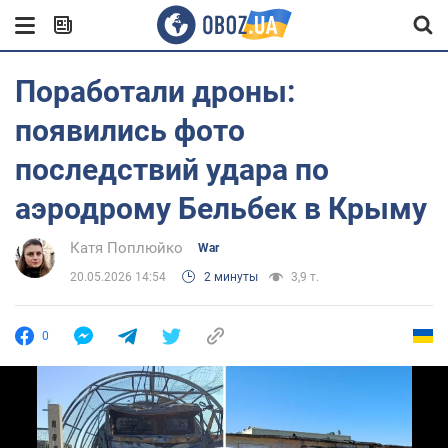
Поработали дроны:
появились фото
последствий удара по
аэродрому Бельбек в Крыму
Катя Поплюйко
War
20.05.2026 14:54
2 минуты
3,9 т.
0