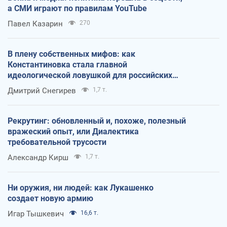
а СМИ играют по правилам YouTube
Павел Казарин
270
В плену собственных мифов: как
Константиновка стала главной
идеологической ловушкой для российских
оккупантов
Дмитрий Снегирев
1,7 т.
Рекрутинг: обновленный и, похоже, полезный
вражеский опыт, или Диалектика
требовательной трусости
Александр Кирш
1,7 т.
Ни оружия, ни людей: как Лукашенко
создает новую армию
Игар Тышкевич
16,6 т.