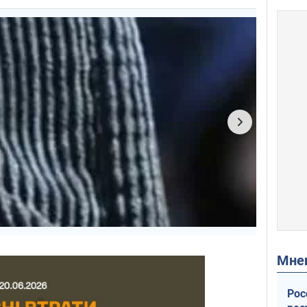
Мн
Рос