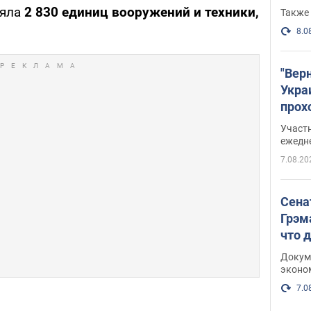
ряла
2 830
единиц вооружений и техники,
Также 
8.0
"Вер
Укра
прох
плак
Участ
ежедн
7.08.20
Сена
Грэм
что 
Докум
эконо
7.0