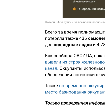
Всего за время полномасшт
потеряла также 436
самоле
две
подводные лодки и
4
7
Как сообщал OBOZ.UA, накан
вывели из строя железнод
канал.
Оккупанты использов
обеспечения логистики окк
Также
во временно оккупи
место базирования оккупан
Только проверенная информ