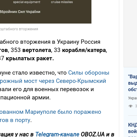
абного вторжения в Украину Россия
тов
, 353
вертолета
, 33
корабля/катера
,
87
крылатых ракет.
уне стало известно, что
Силы обороны
"Ва
орожный мост через Северо-Крымский
выд
али его для военных перевозок и
обс
дро
упационной армии.
Укра
офи
3
рованном Мариуполе было поражено
тов в порту
.
КНД
вой
ация у нас в
Telegram-канале
OBOZ.UA и в