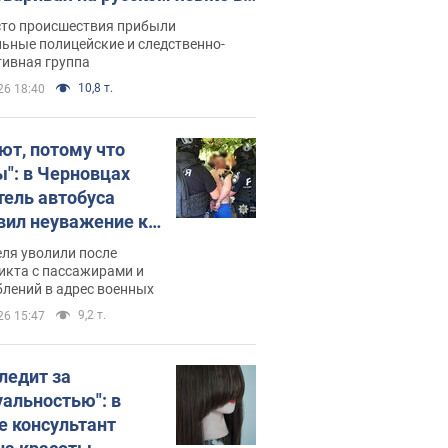
рутке: полиция составила
сто происшествия прибыли
нистративный протокол.
ьные полицейские и следственно-
тивная группа
о
10,8 т.
26 18:40
ют, потому что
ы": в Черновцах
тель автобуса
вил неуважение к
инским военным и
ля уволили после
тился за это.
икта с пассажирами и
лений в адрес военных
о
9,2 т.
26 15:47
следит за
уальностью": в
е консультант