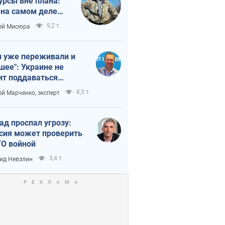
урсы вне плана:
 на самом деле
тует темп войны
9,2 т.
ей Мисюра
 уже переживали и
шее": Украине не
ит поддаваться
аянию из-за
8,5 т.
ей Марченко, эксперт
етного террора
ад проспал угрозу:
сия может проверить
О войной
3,4 т.
ид Невзлин