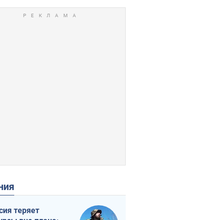
ения
сия теряет