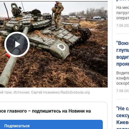
марш
На ме
адми
патрул
опера
Виде
7.08.20
"Вою
глуп
Play Video
води
проя
укра
Водите
попла
конфл
оскорб
Виде
7.08.20
"Не 
рсе главного – подпишитесь на Новини на
секс
Киев
Подписаться