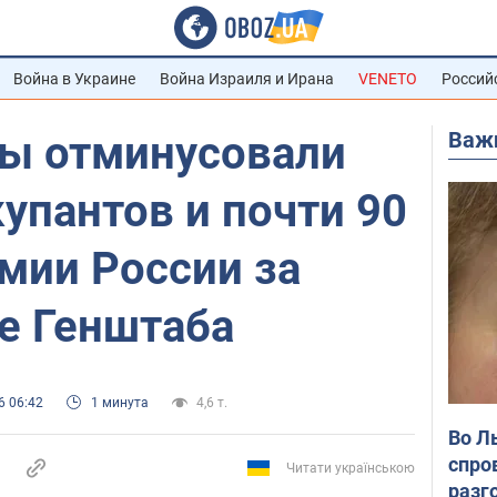
Война в Украине
Война Израиля и Ирана
VENETO
Россий
Важ
ы отминусовали
упантов и почти 90
мии России за
е Генштаба
6 06:42
1 минута
4,6 т.
Во Л
спро
Читати українською
разг