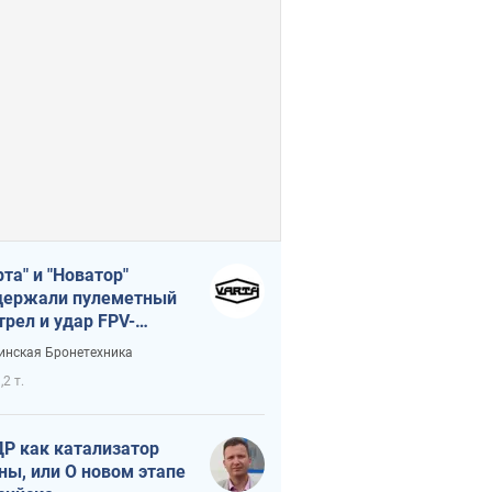
рта" и "Новатор"
ержали пулеметный
трел и удар FPV-
на, сохранив жизнь
инская Бронетехника
церу ВСУ
,2 т.
Р как катализатор
ны, или О новом этапе