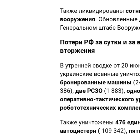
Также ликвидированы
сотн
вооружения
. Обновленные 
Генеральном штабе Вооруж
Потери РФ за сутки и за
вторжения
В утренней сводке от 20 ию
украинские военные уничт
бронированные машины
(2
386),
две РСЗО
(1 883),
одно
оперативно-тактического у
робототехнических компл
Также уничтожены
476 еди
автоцистерн (
109 342),
пят