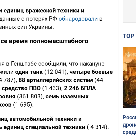
и единиц вражеской техники и
данные о потерях РФ
обнародовали
в
енных сил Украины.
TO
 все время полномасштабного
ня в Генштабе сообщили, что накануне
ожили
один танк
(12 041),
четыре боевые
4 787),
88 артиллерийских систем
(44
 средство ПВО
(1 433),
2 246
БПЛА
ровня
(361 803),
семь наземных
ексов
(1 695).
Росс
ниц автомобильной техники и
дрон
ь единиц специальной техники (
4 314).
сред