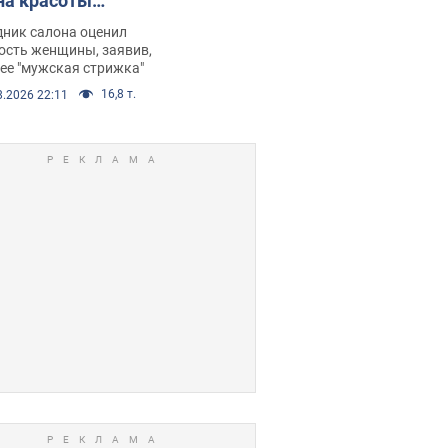
на красоты
рбил женщину
дник салона оценил
е химиотерапии,
ость женщины, заявив,
нее "мужская стрижка"
орелся скандал.
16,8 т.
8.2026 22:11