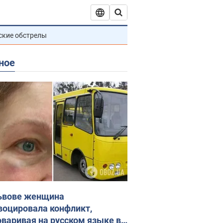
ские обстрелы
ное
ьвове женщина
воцировала конфликт,
оваривая на русском языке в