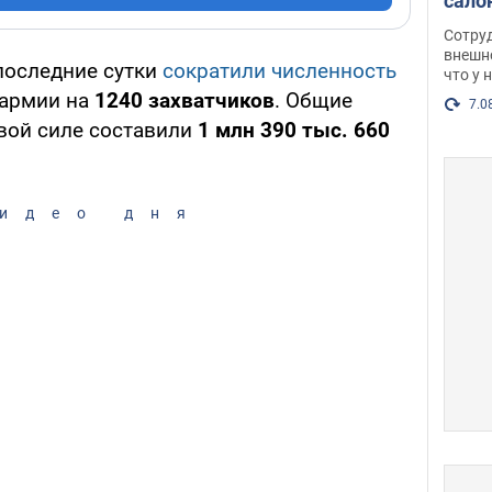
сало
оско
Сотру
посл
внешн
последние сутки
сократили численность
что у 
разг
 армии на
1240 захватчиков
. Общие
Фото
7.0
вой силе составили
1 млн 390 тыс. 660
идео дня