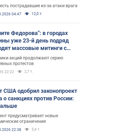
есть пострадавшие из-за атаки врага
12,0 т.
8.2026 04:47
ните Федорова": в городах
ины уже 23-й день подряд
одят массовые митинги с
атами. Фото и видео
ники акций продолжают серию
евных протестов
2,7 т.
26 22:22
т США одобрил законопроект
а о санкциях против России:
дальше
ент предусматривает новые
мические ограничения
5,4 т.
8.2026 22:38