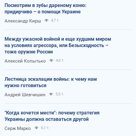
Посмотрим в зубы дареному коню:
придирчиво – о помощи Украине
Александр Кирш
4,7 т.
Между ужасной войной и еще худшим миром
на условиях агрессора, или Безысходность –
тоже оружие России
Алексей Копытько
4,6 т.
Лестница эскалации войны: к чему нам
нужно готовиться
Андрей Шевчишин
5,5 т.
"Когда хочется мести": почему стратегия
Украины должна оставаться другой
Серж Марко
6,1 т.