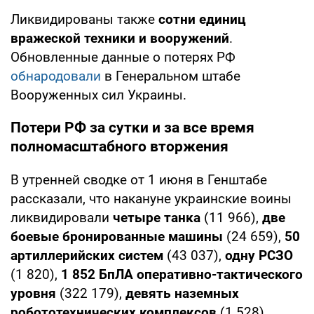
Ликвидированы также
сотни единиц
вражеской техники и вооружений
.
Обновленные данные о потерях РФ
обнародовали
в Генеральном штабе
Вооруженных сил Украины.
Потери РФ за сутки и за все время
полномасштабного вторжения
В утренней сводке от 1 июня в Генштабе
рассказали, что накануне украинские воины
ликвидировали
четыре танка
(11 966),
две
боевые бронированные машины
(24 659),
50
артиллерийских систем
(43 037),
одну РСЗО
(1 820),
1 852
БпЛА оперативно-тактического
уровня
(322 179),
девять наземных
робототехнических комплексов
(1 528).