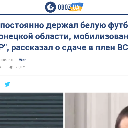
 постоянно держал белую футб
онецкой области, мобилизова
", рассказал о сдаче в плен ВС
орилко
War
41
20,0 т.