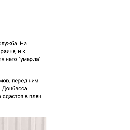
служба. На
раине, и к
я него "умерла"
мов, перед ним
ь Донбасса
 сдастся в плен