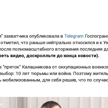
и" захватчика опубликовала в
Telegram
Госпогран
отметил, что раньше нейтрально относился и к Ук
 после полномасштабного вторжения последняя дл
еть видео, доскролльте до конца новости).
в "пряток" Калашникова от оккупационных военко
выбор: 10 лет тюрьмы или война. Поэтому жител
ь мобилизованным, для себя решив, что по случаю