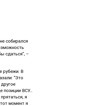
 не собирался
возможность
бы сдаться", –
е рубежи. В
азали: "Это
 другое
 позиции ВСУ...
 прятаться, я
этот момент я