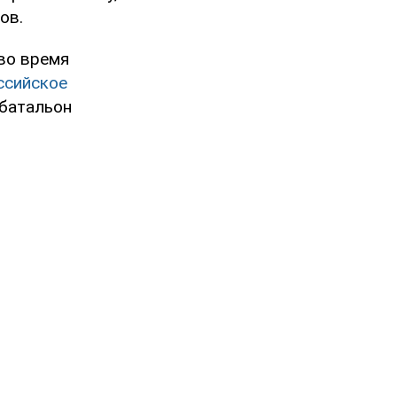
ов.
 во время
ссийское
 батальон