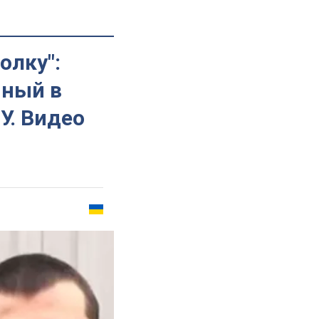
олку":
нный в
У. Видео