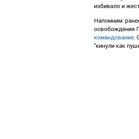
избивало и жес
Напомним: ране
освобождения П
командование
.
"кинули как пуш