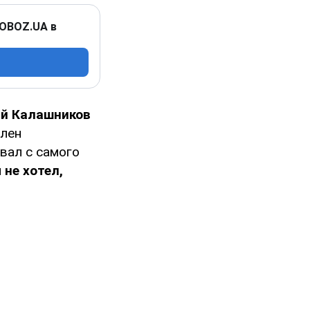
 OBOZ.UA в
ий Калашников
плен
вал с самого
 не хотел,