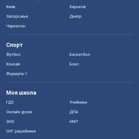
Киев
Харьков
Запорожье
Днепр
Черкассы
Спорт
Футбол
Баскетбол
Хоккей
Бокс
Формула-1
Моя школа
ГДЗ
Учебники
Онлайн уроки
ДПА
ЗНО
НМТ
СНГ решебники