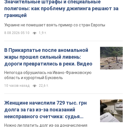
Значительные штрафы и специальные
полигоны: как проблему джипинга решают за
границей
Украине не помешает взять пример со стран Европы
8.08.2026 05:10
1,9 т.
В Прикарпатье после аномальной
жары прошел сильный ливень:
дороги превратились в реки. Видео
Непогода обрушилась на Ивано-Франковскую
область и курортный Буковель
10 часов назад
22,6 т.
Женщине начислили 729 тыс. грн
долга за газ из-за показаний
неисправного счетчика: судья
вынес неожиданное решение
Нужно ли платить долг из-за доначисления