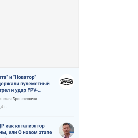
рта" и "Новатор"
ержали пулеметный
трел и удар FPV-
на, сохранив жизнь
инская Бронетехника
церу ВСУ
,4 т.
Р как катализатор
ны, или О новом этапе