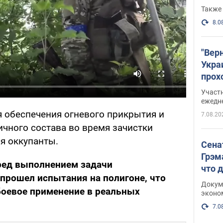
Также 
8.0
"Вер
Укра
прох
плак
Участ
ежедн
я обеспечения огневого прикрытия и
7.08.20
чного состава во время зачистки
ся оккупанты.
Сена
Грэм
ред выполнением задачи
что 
прошел испытания на полигоне, что
Докум
боевое применение в реальных
эконо
7.0