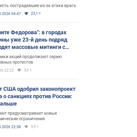
есть пострадавшие из-за атаки врага
23,1 т.
8.2026 04:47
ните Федорова": в городах
ины уже 23-й день подряд
одят массовые митинги с
атами. Фото и видео
ники акций продолжают серию
евных протестов
3,0 т.
26 22:22
т США одобрил законопроект
а о санкциях против России:
дальше
ент предусматривает новые
мические ограничения
5,9 т.
8.2026 22:38