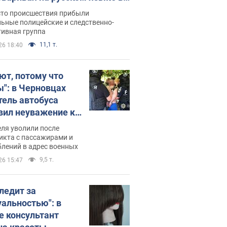
рутке: полиция составила
сто происшествия прибыли
нистративный протокол.
ьные полицейские и следственно-
тивная группа
о
11,1 т.
26 18:40
ют, потому что
ы": в Черновцах
тель автобуса
вил неуважение к
инским военным и
ля уволили после
тился за это.
икта с пассажирами и
лений в адрес военных
о
9,5 т.
26 15:47
следит за
уальностью": в
е консультант