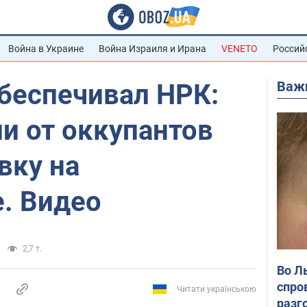
Война в Украине
Война Израиля и Ирана
VENETO
Россий
Важ
беспечивал НРК:
и от оккупантов
вку на
. Видео
2,7 т.
Во Л
спро
Читати українською
разг