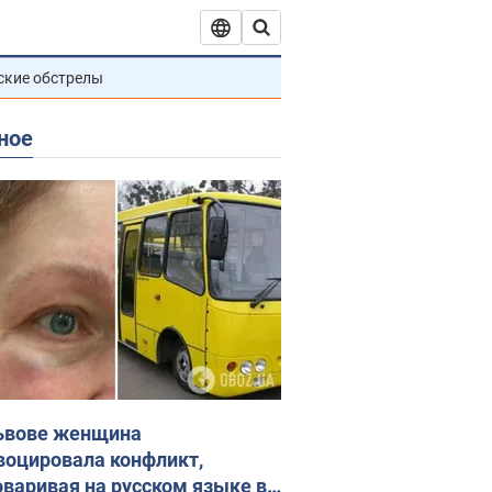
ские обстрелы
ное
ьвове женщина
воцировала конфликт,
оваривая на русском языке в