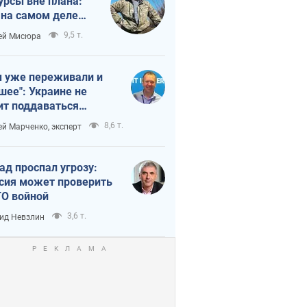
урсы вне плана:
 на самом деле
тует темп войны
9,5 т.
ей Мисюра
 уже переживали и
шее": Украине не
ит поддаваться
аянию из-за
8,6 т.
ей Марченко, эксперт
етного террора
ад проспал угрозу:
сия может проверить
О войной
3,6 т.
ид Невзлин