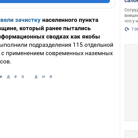
сало
оско
Сотру
посл
внешн
вели зачистку
населенного пункта
что у 
разг
вщине, который ранее пытались
Фото
7.0
информационных сводках как якобы
полнили подразделения 115 отдельной
 с применением современных наземных
сов.
идео дня