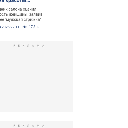
на красоты
рбил женщину
дник салона оценил
е химиотерапии,
ость женщины, заявив,
нее "мужская стрижка"
орелся скандал.
17,3 т.
8.2026 22:11