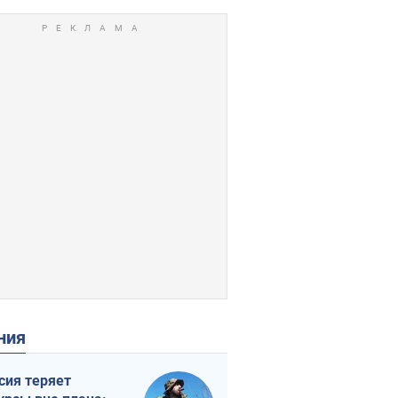
ения
сия теряет