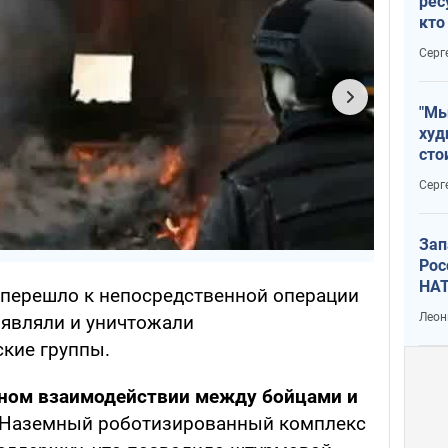
рес
кто
дик
Серг
"Мы
худ
сто
отч
Серг
рак
Зап
Рос
НАТ
 перешло к непосредственной операции
Леон
ыявляли и уничтожали
кие группы.
ном взаимодействии между бойцами и
Наземный роботизированный комплекс