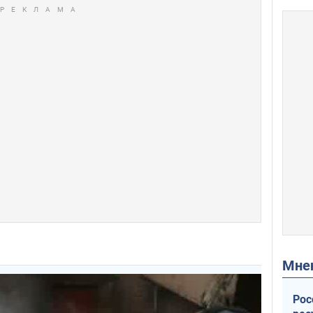
Мн
Рос