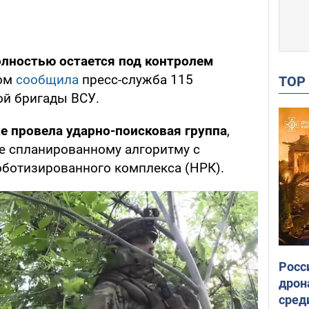
олностью остается под контролем
том
сообщила
пресс-служба 115
TO
ой бригады ВСУ.
е провела ударно-поисковая группа
,
ее спланированному алгоритму с
ботизированного комплекса (НРК).
Росс
дрон
сред