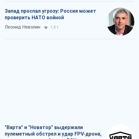
"Варта" и "Новатор" выдержали
пулеметный обстрел и удар FPV-дрона,
сохранив жизнь офицеру ВСУ
Украинская Бронетехника
2,0 т.
КНДР как катализатор войны, или О
новом этапе российско-
северокорейского союза
Алексей Кущ
2,2 т.