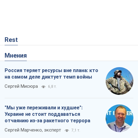
Россия теряет ресурсы вне плана: кто
на самом деле диктует темп войны
Сергей Мисюра
6,8 т.
"Мы уже переживали и худшее":
Украине не стоит поддаваться
отчаянию из-за ракетного террора
Сергей Марченко, эксперт
7,1 т.
Запад проспал угрозу: Россия может
проверить НАТО войной
Леонид Невзлин
1,5 т.