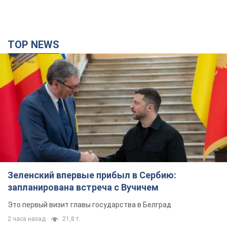
Зеленский впервые прибыл в Сербию:
запланирована встреча с Вучичем
Это первый визит главы государства в Белград
2 часа назад
21,8 т.
Третий армейский корпус создает для
российских оккупантов на Лиманском
направлении критический дискомфорт: как это
удалось
Сейчас это перерастает в кризис для всей группировки
5 часов назад
50,9 т.