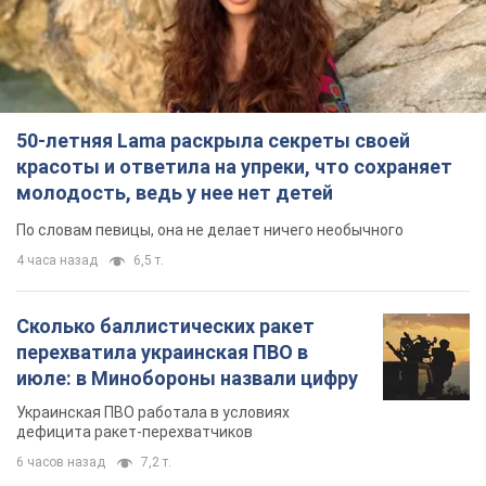
По словам певицы, она не делает ничего необычного
4 часа назад
6,5 т.
Сколько баллистических ракет
перехватила украинская ПВО в
июле: в Минобороны назвали цифру
Украинская ПВО работала в условиях
дефицита ракет-перехватчиков
6 часов назад
7,2 т.
Аурика Ротару через суд изменила
свою пенсию, на которую ранее
жаловалась: сколько получала
певица
В выплату не была включена зарплата
артистки за время работы в Черновицкой
филармонии
через 7 часов