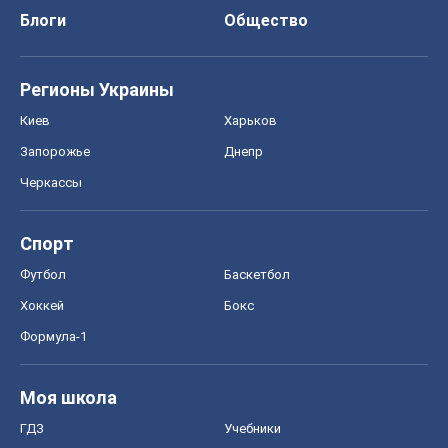
Спорт
Футбол
Баскетбол
Хоккей
Бокс
Формула-1
Моя школа
ГДЗ
Учебники
Онлайн уроки
ДПА
ЗНО
НМТ
СНГ решебники
Авто
Тест Драйв
Электромобили
Акции
Сервис