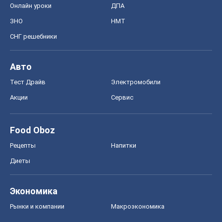
Food Oboz
Рецепты
Напитки
Диеты
Экономика
Рынки и компании
Mакроэкономика
MedOboz
Новости медицины
MAMACLUB
Шоу
Афиша
Сплетни
Красота
Мода