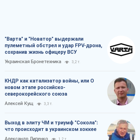
"Варта" и "Новатор" выдержали
пулеметный обстрел и удар FPV-дрона,
сохранив жизнь офицеру ВСУ
Украинская Бронетехника
3,2 т.
КНДР как катализатор войны, или О
новом этапе российско-
северокорейского союза
Алексей Кущ
3,3 т.
Выход в элиту ЧМ и триумф "Сокола":
что происходит в украинском хоккее
Александр Липенко
1,2 т.