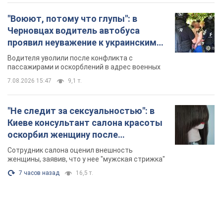
"Воюют, потому что глупы": в
Черновцах водитель автобуса
проявил неуважение к украинским
военным и поплатился за это.
Водителя уволили после конфликта с
Видео
пассажирами и оскорблений в адрес военных
7.08.2026 15:47
9,1 т.
"Не следит за сексуальностью": в
Киеве консультант салона красоты
оскорбил женщину после
химиотерапии, разгорелся скандал.
Сотрудник салона оценил внешность
Фото
женщины, заявив, что у нее "мужская стрижка"
7 часов назад
16,5 т.