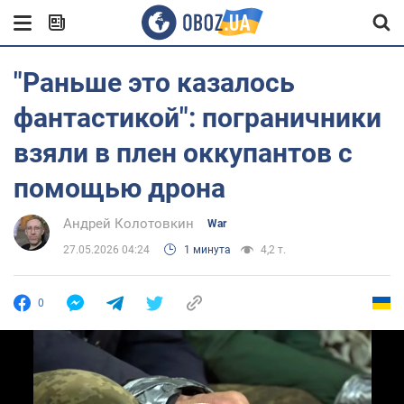
"Раньше это казалось
фантастикой": пограничники
взяли в плен оккупантов с
помощью дрона
Андрей Колотовкин
War
27.05.2026 04:24
1 минута
4,2 т.
0