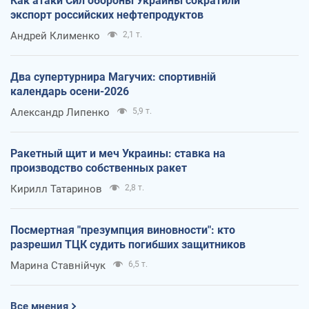
Как атаки Сил обороны Украины сократили
экспорт российских нефтепродуктов
Андрей Клименко
2,1 т.
Два супертурнира Магучих: спортивній
календарь осени-2026
Александр Липенко
5,9 т.
Ракетный щит и меч Украины: ставка на
производство собственных ракет
Кирилл Татаринов
2,8 т.
Посмертная "презумпция виновности": кто
разрешил ТЦК судить погибших защитников
Марина Ставнійчук
6,5 т.
Все мнения