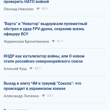
проверить НАТО войной
Леонид Невзлин
4,9 т.
"Варта" и "Новатор" выдержали пулеметный
обстрел и удар FPV-дрона, сохранив жизнь
офицеру ВСУ
Украинская Бронетехника
4,1 т.
КНДР как катализатор войны, или О новом
этапе российско-северокорейского союза
Алексей Кущ
4,2 т.
Выход в элиту ЧМ и триумф "Сокола": что
происходит в украинском хоккее
Александр Липенко
2,0 т.