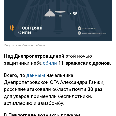
Над
Днепропетровщиной
этой ночью
защитники неба
сбили
11 вражеских дронов.
Всего, по
данным
начальника
Днепропетровской ОГА Александра Ганжи,
россияне атаковали область
почти 30 раз
,
для ударов применяли беспилотники,
артиллерию и авиабомбу.
В
Павлограде
возникли
пожары
.