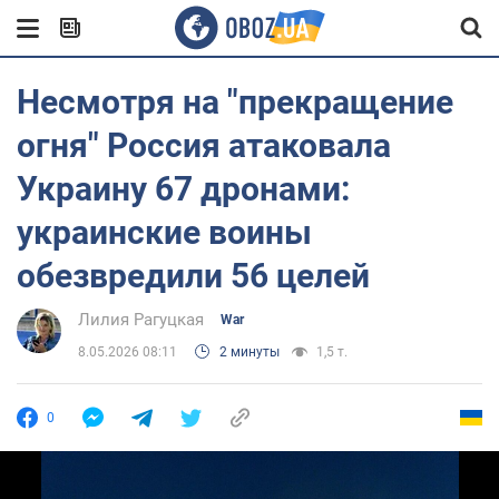
Несмотря на "прекращение
огня" Россия атаковала
Украину 67 дронами:
украинские воины
обезвредили 56 целей
Лилия Рагуцкая
War
8.05.2026 08:11
2 минуты
1,5 т.
0