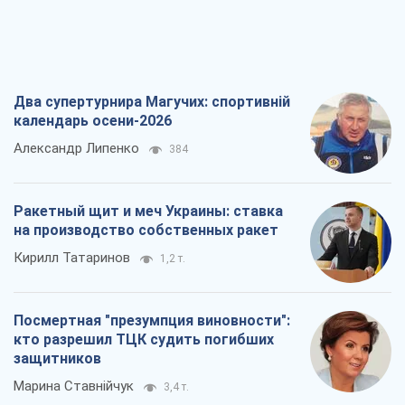
Два супертурнира Магучих: спортивній
календарь осени-2026
Александр Липенко
384
Ракетный щит и меч Украины: ставка
на производство собственных ракет
Кирилл Татаринов
1,2 т.
Посмертная "презумпция виновности":
кто разрешил ТЦК судить погибших
защитников
Марина Ставнійчук
3,4 т.