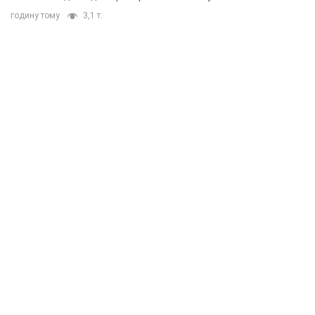
годину тому
3,1 т.