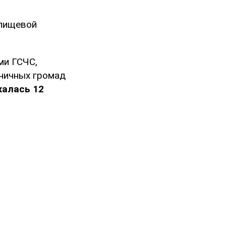
 пищевой
ми ГСЧС,
ничных громад
жалась 12