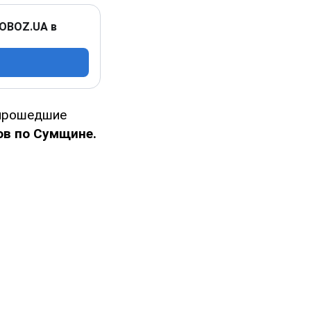
 OBOZ.UA в
 прошедшие
ов по Сумщине.