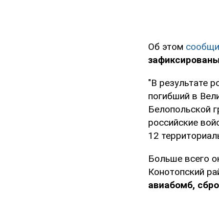
Об этом
сообщи
зафиксированы
"В результате р
погибший в Вел
Белопольской гр
российские вой
12 территориаль
Больше всего о
Конотопский ра
авиабомб, сбро