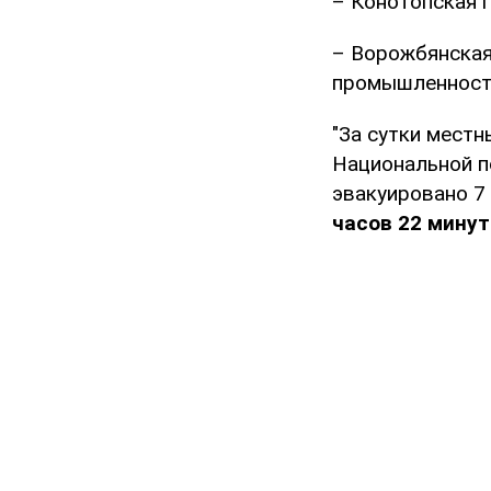
– Конотопская 
– Ворожбянская
промышленност
"За сутки мест
Национальной п
эвакуировано 7 
часов 22 мину