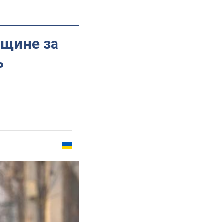
мщине за
ь