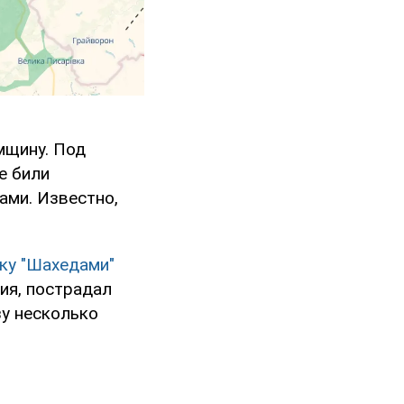
мщину. Под
е били
ами. Известно,
аку "Шахедами"
ия, пострадал
зу несколько