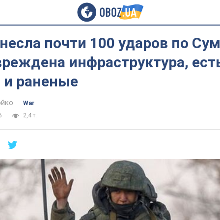
несла почти 100 ударов по Су
вреждена инфраструктура, ест
 и раненые
юйко
War
6
2,4 т.