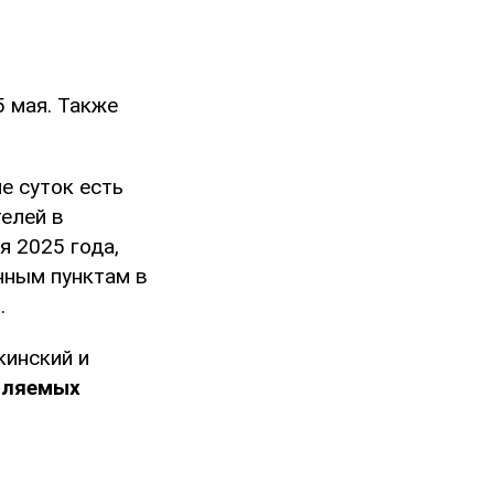
 мая. Также
е суток есть
елей в
я 2025 года,
нным пунктам в
.
кинский и
вляемых