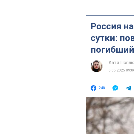
Россия на
сутки: по
погибший
Катя Попл
5.05.2025 09:0
248