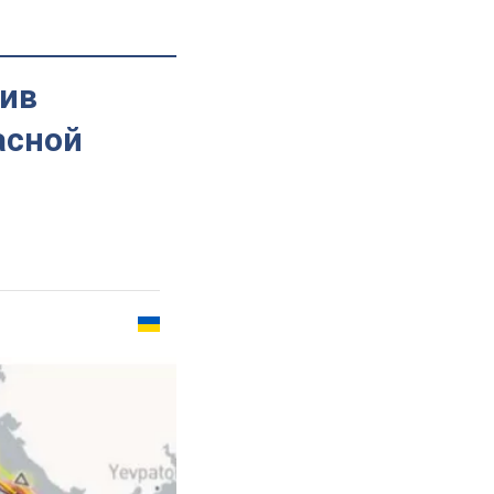
тив
асной