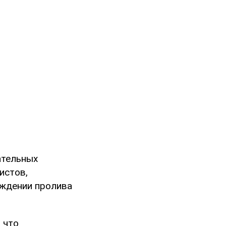
ательных
истов,
ождении пролива
 что