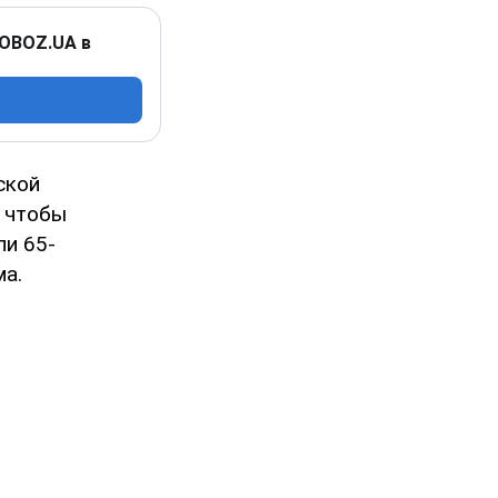
 OBOZ.UA в
ской
 чтобы
ли 65-
ма.