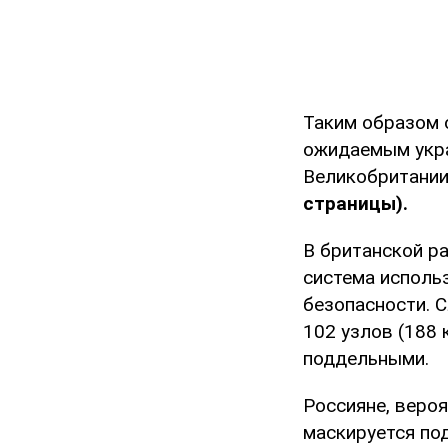
Таким образом 
ожидаемым укра
Великобритани
страницы).
В британской р
система использ
безопасности. 
102 узлов (188 
поддельными.
Россияне, вероя
маскируется по