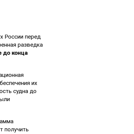
х России перед
оенная разведка
е до конца
ационная
беспечения их
ость судна до
были
рамма
т получить