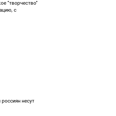
ое "творчество"
ацию, с
 россиян несут