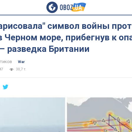
арисовала" символ войны про
 Черном море, прибегнув к оп
 – разведка Британии
тиков
War
47
30,7 т.