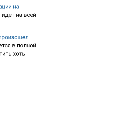
ации на
 идет на всей
произошел
ется в полной
тить хоть