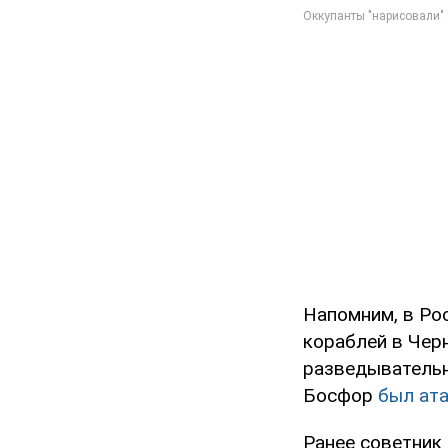
Напомним, в Ро
кораблей в Чер
разведывательн
Босфор
был ата
Ранее советник