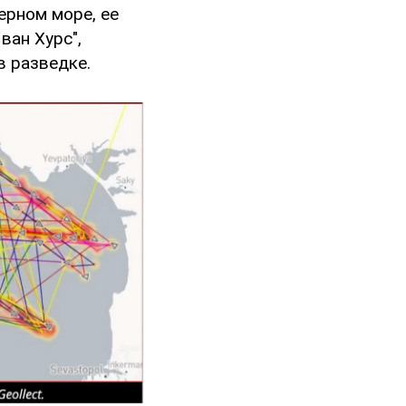
ерном море, ее
ван Хурс",
в разведке.