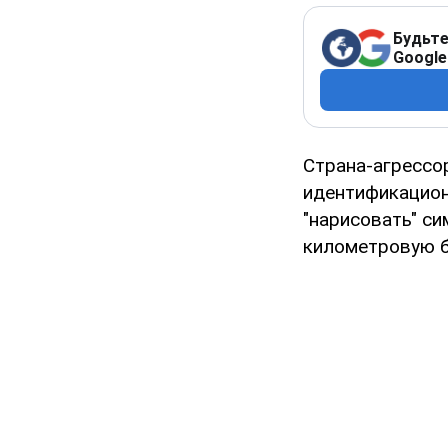
Будьте
Google
Страна-агрессо
идентификацион
"нарисовать" с
километровую б