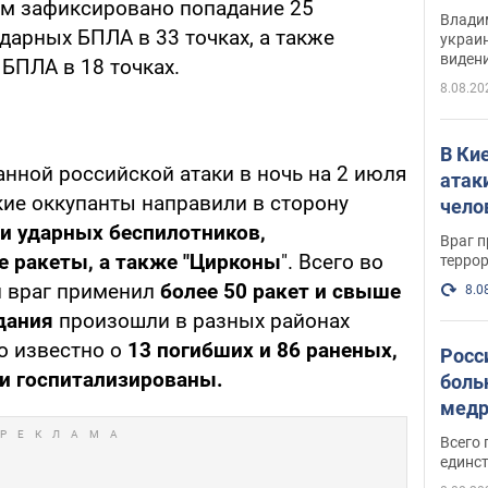
м зафиксировано попадание 25
Инте
Владим
ударных БПЛА в 33 точках, а также
украи
виден
БПЛА в 18 точках.
партне
8.08.20
В Ки
нной российской атаки в ночь на 2 июля
атак
кие оккупанты направили в сторону
чело
и ударных беспилотников
,
Враг 
е ракеты, а также "Цирконы
". Всего во
терро
и враг применил
более 50 ракет и свыше
8.0
адания
произошли в разных районах
о известно о
13 погибших и 86 раненых,
Росс
ли госпитализированы.
боль
медр
Всего 
единст