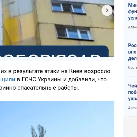
Мин
фун
усл
мас
Алек
вое
Рос
вне
дел
Серг
х в результате атаки на Киев возросло
бщили
в ГСЧС Украины и добавили, что
Чей
рийно-спасательные работы.
поб
укр
чин
Алек
наз