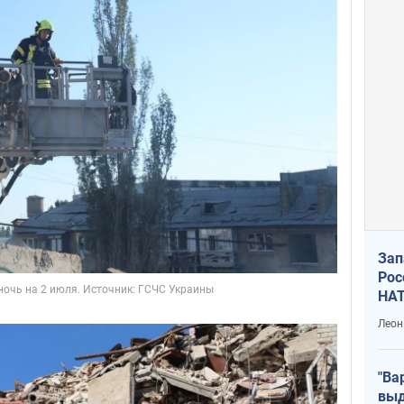
Зап
Рос
НАТ
Леон
"Ва
выд