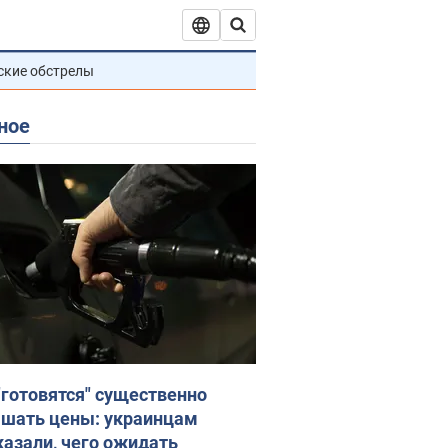
ские обстрелы
ное
"готовятся" существенно
шать цены: украинцам
казали, чего ожидать