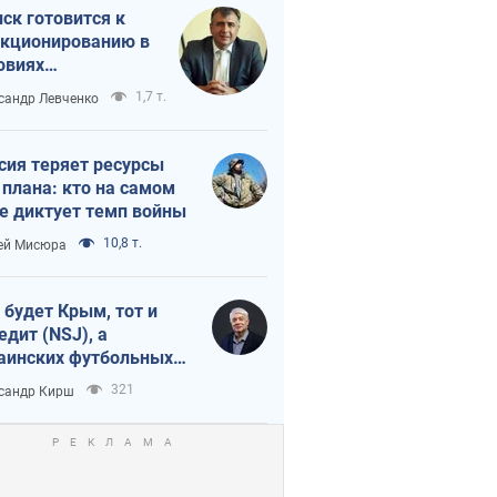
ск готовится к
кционированию в
овиях
штабного
1,7 т.
сандр Левченко
нного кризиса
сия теряет ресурсы
 плана: кто на самом
е диктует темп войны
10,8 т.
ей Мисюра
 будет Крым, тот и
едит (NSJ), а
аинских футбольных
овников могут
321
сандр Кирш
вать убийцами