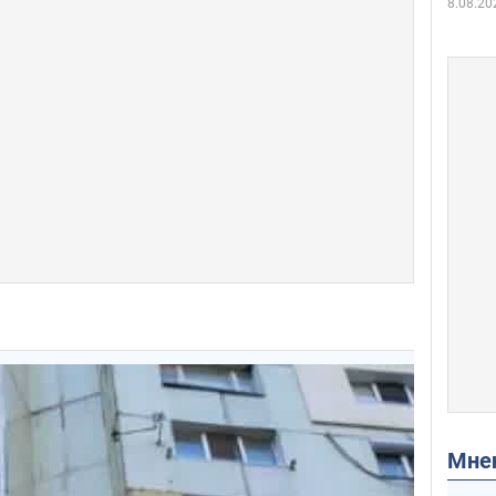
8.08.20
Мн