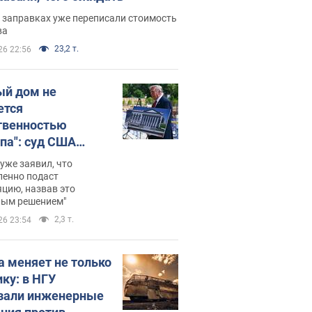
 заправках уже переписали стоимость
ва
23,2 т.
26 22:56
ый дом не
ется
твенностью
па": суд США
становил
уже заявил, что
ительство
ленно подаст
цию, назвав это
ного зала
ным решением"
мостью 400 млн
2,3 т.
26 23:54
аров
а меняет не только
ику: в НГУ
зали инженерные