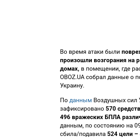
Во время атаки были
повре
произошли возгорания на р
домах,
в помещении, где р
OBOZ.UA собрал данные о п
Украину.
По
данным
Воздушных сил У
зафиксировано
570 средст
496 вражеских БПЛА разли
данным, по состоянию на 0
сбила/подавила
524 цели – 