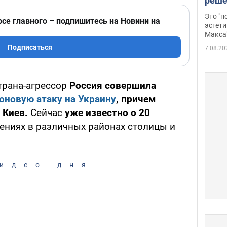
реше
росс
Это "
рсе главного – подпишитесь на Новини на
дрон
эстети
Макса
Подписаться
7.08.20
страна-агрессор
Россия совершила
оновую атаку на Украину
, причем
 Киев.
Сейчас
уже известно о 20
ениях в различных районах столицы и
идео дня