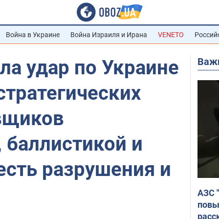
Война в Украине
Война Израиля и Ирана
VENETO
Россий
Важ
ла удар по Украине
стратегических
вщиков
 баллистикой и
есть разрушения и
АЗС 
повы
расс