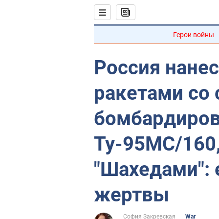
Герои войны
Россия нанес
ракетами со 
бомбардиро
Ту-95МС/160,
"Шахедами": 
жертвы
София Закревская
War