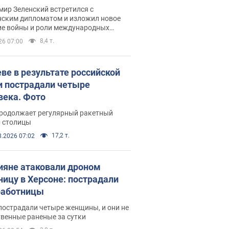
рвью с Безсмертным
ир Зеленский встретился с
нским дипломатом и изложил новое
ие войны и роли международных
ров в борьбе с Россией
8,4 т.
26 07:00
еве в результате российской
и пострадали четыре
века. Фото
продолжает регулярный ракетный
р столицы
17,2 т.
8.2026 07:02
ияне атаковали дроном
ницу в Херсоне: пострадали
аботницы
пострадали четыре женщины, и они не
венные раненые за сутки