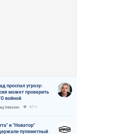
ад проспал угрозу:
сия может проверить
О войной
4,7 т.
ид Невзлин
рта" и "Новатор"
ержали пулеметный