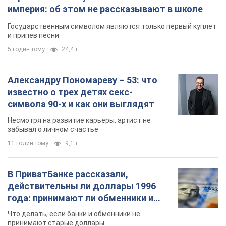
империя: об этом не рассказывают в школе
Государственным символом являются только первый куплет
и припев песни
5 годин тому
24,4 т.
Александру Пономареву – 53: что
известно о трех детях секс-
символа 90-х и как они выглядят
Несмотря на развитие карьеры, артист не
забывал о личном счастье
11 годин тому
9,1 т.
В ПриватБанке рассказали,
действительны ли доллары 1996
года: принимают ли обменники и
банки такие купюры
Что делать, если банки и обменники не
принимают старые доллары