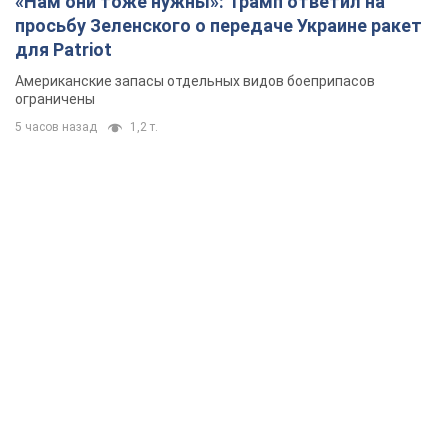
«Нам они тоже нужны»: Трамп ответил на
просьбу Зеленского о передаче Украине ракет
для Patriot
Американские запасы отдельных видов боеприпасов
ограничены
5 часов назад
1,2 т.