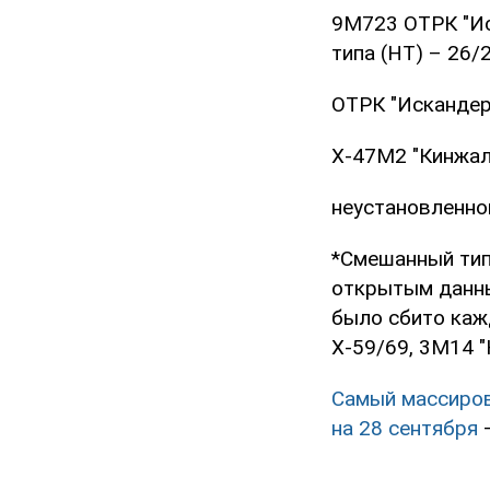
9М723 ОТРК "Ис
типа (НТ) – 26/2
ОТРК "Искандер-
Х-47М2 "Кинжал"
неустановленног
*Смешанный тип 
открытым данны
было сбито кажд
Х-59/69, 3М14 "
Самый массиров
на 28 сентября
–