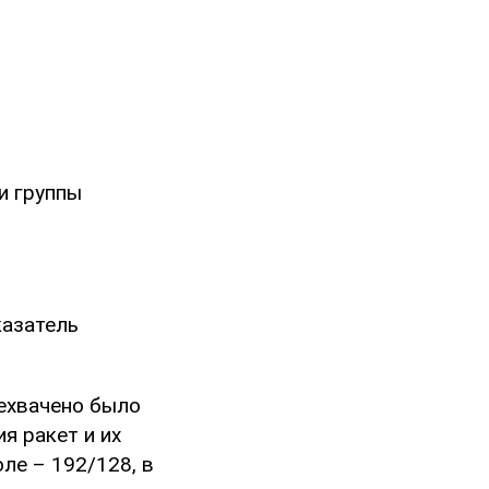
и группы
казатель
рехвачено было
я ракет и их
ле – 192/128, в