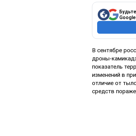
Будьте
Google
В сентябре рос
дроны-камикадз
показатель терр
изменений в при
отличие от тыло
средств поражен