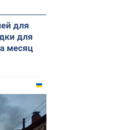
лей для
адки для
за месяц