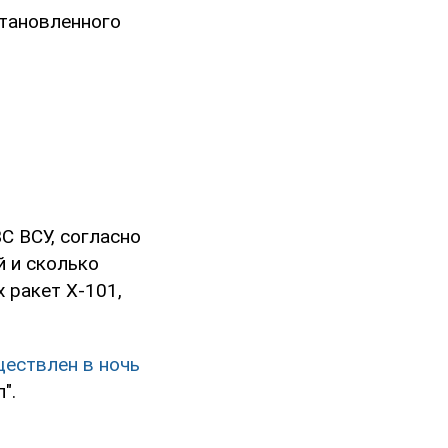
становленного
С ВСУ, согласно
й и сколько
 ракет Х-101,
ествлен в ночь
".