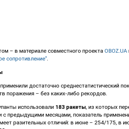
том – в материале совместного проекта
OBOZ.UA
е сопротивление"
.
ы
 применили достаточно среднестатистический по
тв поражения – без каких-либо рекордов.
упанты использовали
183 ракеты
, из которых пе
и с предыдущими месяцами, показатель применени
меет разительных отличий: в июне – 254/175, в ию