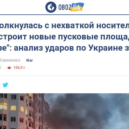
олкнулась с нехваткой носите
 строит новые пусковые площ
е": анализ ударов по Украине 
Коваленко
War
0
106,5 т.