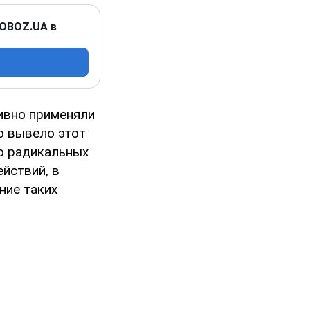
 OBOZ.UA в
ивно применяли
о вывело этот
бо радикальных
йствий, в
ние таких