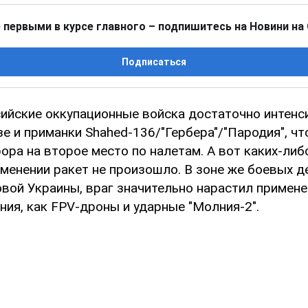
 первыми в курсе главного – подпишитесь на Новини на
Подписаться
сийские оккупационные войска достаточно интенс
е и приманки Shahed-136/"Гербера"/"Пародия", чт
ора на второе место по налетам. А вот каких-ли
менении ракет не произошло. В зоне же боевых де
вой Украины, враг значительно нарастил примене
ия, как FPV-дроны и ударные "Молния-2".