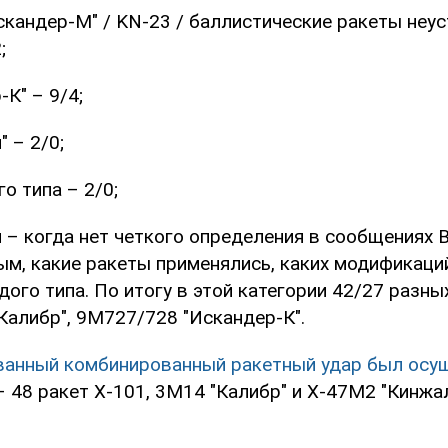
кандер-М" / KN-23 / баллистические ракеты неу
;
К" – 9/4;
 – 2/0;
о типа – 2/0;
– когда нет четкого определения в сообщениях В
м, какие ракеты применялись, каких модификаци
ого типа. По итогу в этой категории 42/27 разных
Калибр", 9M727/728 "Искандер-К".
анный комбинированный ракетный удар был осущ
 48 ракет Х-101, 3М14 "Калибр" и Х-47М2 "Кинжал