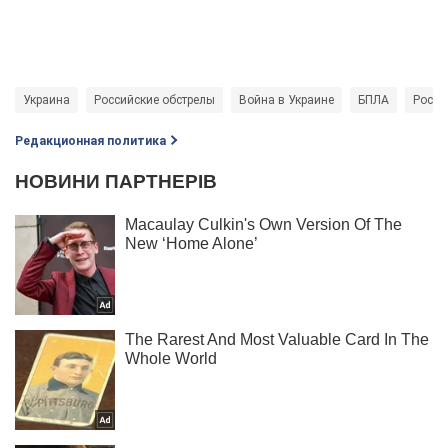
Украина
Российские обстрелы
Война в Украине
БПЛА
Россия
Редакционная политика