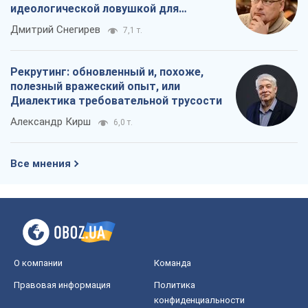
идеологической ловушкой для
российских оккупантов
Дмитрий Снегирев
7,1 т.
Рекрутинг: обновленный и, похоже,
полезный вражеский опыт, или
Диалектика требовательной трусости
Александр Кирш
6,0 т.
Все мнения
О компании
Команда
Правовая информация
Политика
конфиденциальности