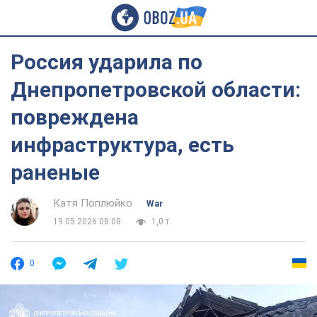
Россия ударила по
Днепропетровской области:
повреждена
инфраструктура, есть
раненые
Катя Поплюйко
War
19.05.2026 08:08
1,0 т.
0