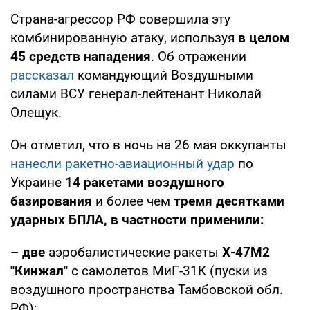
Страна-агрессор РФ совершила эту
комбинированную атаку, используя
в целом
45 средств нападения
. Об отражении
рассказал
командующий Воздушными
силами ВСУ генерал-лейтенант Николай
Олещук.
Он отметил, что в ночь на 26 мая оккупанты
нанесли ракетно-авиационный удар
по
Украине
14 ракетами воздушного
базирования
и более чем
тремя десятками
ударных БПЛА, в частности применили:
–
две
аэробалистические ракеты
Х-47М2
"Кинжал"
с самолетов МиГ-31К (пуски из
воздушного пространства Тамбовской обл.
РФ);