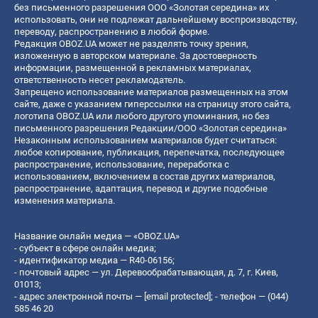
без письменного разрешения ООО «Золотая середина» их
использовать, они не подлежат дальнейшему воспроизводству,
переводу, распространению в любой форме.
Редакция OBOZ.UA может не разделять точку зрения,
изложенную в авторском материале. За достоверность
информации, размещенной в рекламных материалах,
ответственность несет рекламодатель.
Запрещено использование материалов размещенных на этом
сайте, даже с указанием гиперссылки на страницу этого сайта,
логотипа OBOZ.UA или любого другого упоминания, но без
письменного разрешения Редакции/ООО «Золотая середина»
Незаконным использованием материалов будет считаться:
любое копирование, публикация, перепечатка, последующее
распространение, использование, переработка с
использованием, включением в состав других материалов,
распространение, адаптация, перевод и другие подобные
изменения материала.
Название онлайн медиа — «OBOZ.UA»
- субъект в сфере онлайн медиа;
- идентификатор медиа — R40-06156;
- почтовый адрес — ул. Деревообрабатывающая, д. 7, г. Киев,
01013;
- адрес электронной почты —
[email protected]
; - телефон — (044)
585 46 20