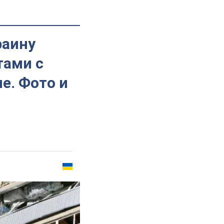
раину
тами с
е. Фото и