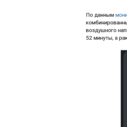
По данным
мон
комбинированны
воздушного напа
52 минуты, а ра