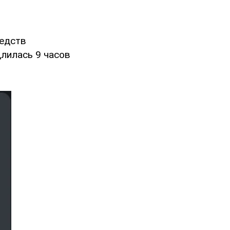
редств
длилась 9 часов