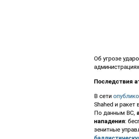
Об угрозе удар
администрациях
Последствия а
В сети
опублико
Shahed и ракет 
По данным ВС,
нападения
: бе
зенитные управ
баллистическ