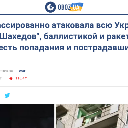
ассированно атаковала всю Ук
Шахедов", баллистикой и раке
есть попадания и пострадавши
евская
War
01
116,4 т.