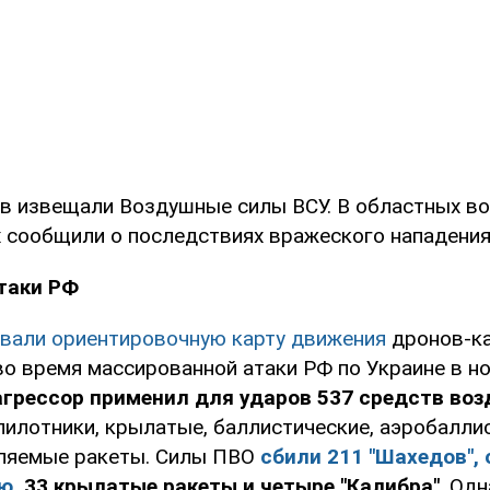
ов извещали Воздушные силы ВСУ. В областных в
 сообщили о последствиях вражеского нападения
таки РФ
вали ориентировочную карту движения
дронов-ка
во время массированной атаки РФ по Украине в но
агрессор применил для ударов 537 средств во
спилотники, крылатые, баллистические, аэробалли
ляемые ракеты. Силы ПВО
сбили 211 "Шахедов", 
ую
, 33 крылатые ракеты и четыре "Калибра"
. Од