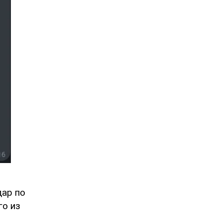
дар по
го из