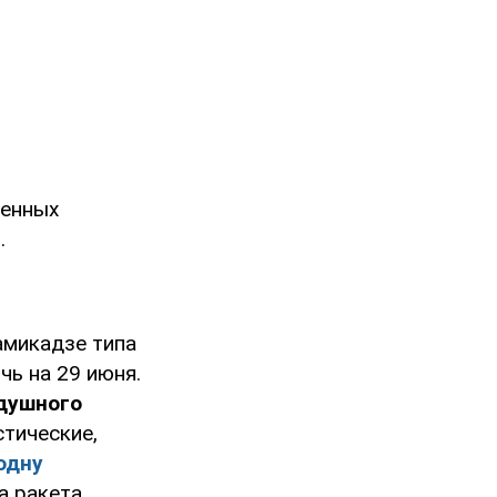
оенных
.
микадзе типа
чь на 29 июня.
здушного
стические,
одну
на ракета