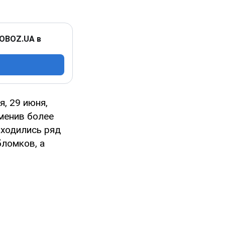
 OBOZ.UA в
, 29 июня,
именив более
аходились ряд
бломков, а