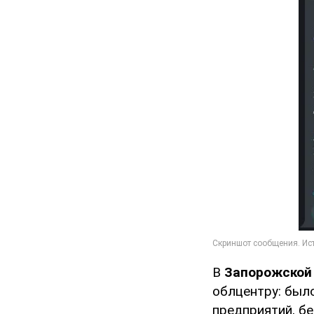
В
Запорожско
облцентру: был
предприятий, б