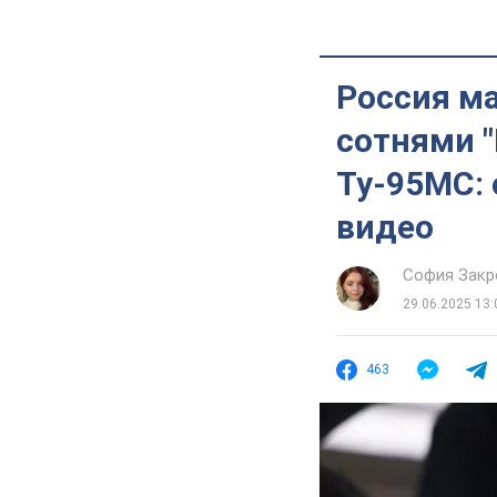
Россия м
сотнями "
Ту-95МС: 
видео
София Закр
29.06.2025 13:
463