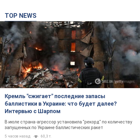
TOP NEWS
Кремль "сжигает" последние запасы
баллистики в Украине: что будет далее?
Интервью с Шарпом
В июле страна-агрессор установила "рекорд" по количеству
запущенных по Украине баллистических ракет
5 часов назад
60,3 т.