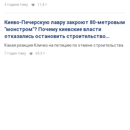
3 години тому
11,8 т.
Киево-Печерскую лавру закроют 80-метровым
"монстром"? Почему киевские власти
отказались остановить строительство
небоскреба "московского верующего"
Какая реакция Кличко на петицию по отмене строительства
7 годин тому
69,5 т.