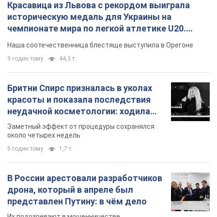
Красавица из Львова с рекордом выиграла
историческую медаль для Украины на
чемпионате мира по легкой атлетике U20.
Видео
Наша соотечественница блестяще выступила в Орегоне
9 годин тому
44,3 т.
Бритни Спирс призналась в уколах
красоты и показала последствия
неудачной косметологии: ходила
так почти месяц
Заметный эффект от процедуры сохранялся
около четырех недель
5 годин тому
1,7 т.
В России арестовали разработчиков
дрона, который в апреле был
представлен Путину: в чём дело
Их подозревают в мошенничестве