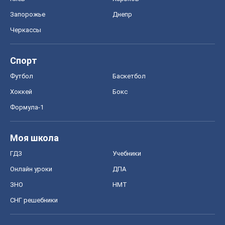
Запорожье
Днепр
Черкассы
Спорт
Футбол
Баскетбол
Хоккей
Бокс
Формула-1
Моя школа
ГДЗ
Учебники
Онлайн уроки
ДПА
ЗНО
НМТ
СНГ решебники