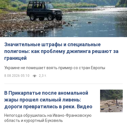
границей
Украине не помешает взять пример со стран Европы
8.08.2026 05:10
2,3 т.
В Прикарпатье после аномальной
жары прошел сильный ливень:
дороги превратились в реки. Видео
Непогода обрушилась на Ивано-Франковскую
область и курортный Буковель
8.08.2026 09:27
32,9 т.
Женщине начислили 729 тыс. грн
долга за газ из-за показаний
неисправного счетчика: судья
вынес неожиданное решение
Нужно ли платить долг из-за доначисления
9 часов назад
31,4 т.