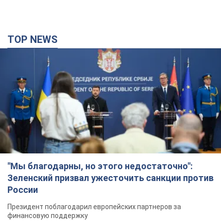
"Мы благодарны, но этого недостаточно":
Зеленский призвал ужесточить санкции против
России
Президент поблагодарил европейских партнеров за
финансовую поддержку
6 часов назад
66,2 т.
Украина приобрела у Турции 70 баллистических
ракет и многое другое вооружение: в Госдепе
США обнародовали список
Госдеп уже проинформировал об этом американский
Конгресс