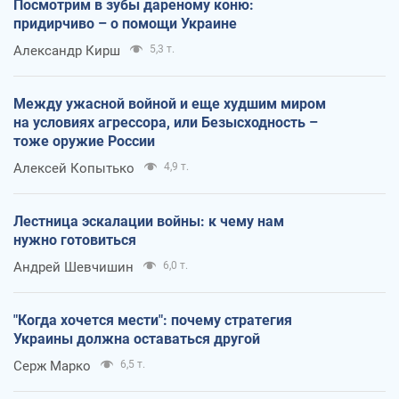
Посмотрим в зубы дареному коню:
придирчиво – о помощи Украине
Александр Кирш
5,3 т.
Между ужасной войной и еще худшим миром
на условиях агрессора, или Безысходность –
тоже оружие России
Алексей Копытько
4,9 т.
Лестница эскалации войны: к чему нам
нужно готовиться
Андрей Шевчишин
6,0 т.
"Когда хочется мести": почему стратегия
Украины должна оставаться другой
Серж Марко
6,5 т.