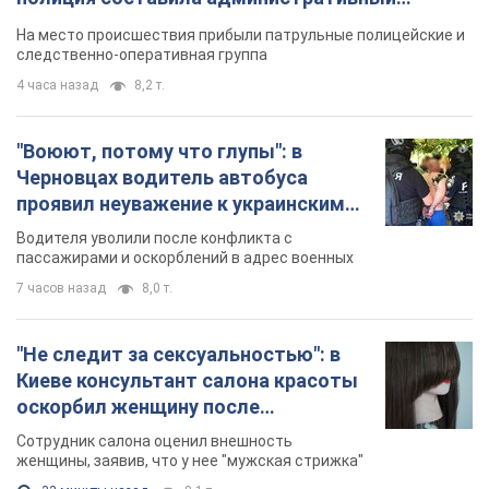
военным и поплатился за это.
Водителя уволили после конфликта с
Видео
пассажирами и оскорблений в адрес военных
7 часов назад
8,0 т.
"Не следит за сексуальностью": в
Киеве консультант салона красоты
оскорбил женщину после
химиотерапии, разгорелся скандал.
Сотрудник салона оценил внешность
Фото
женщины, заявив, что у нее "мужская стрижка"
33 минуты назад
8,1 т.