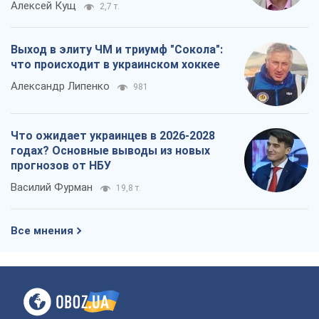
годах? Основные выводы из новых
прогнозов от НБУ
Василий Фурман
19,8 т.
Все мнения
О компании
Команда
Правовая информация
Политика
конфиденциальности
Реклама на сайте
Документы
Редакционная политика
Журналисты OBOZ.UA на месте
событий