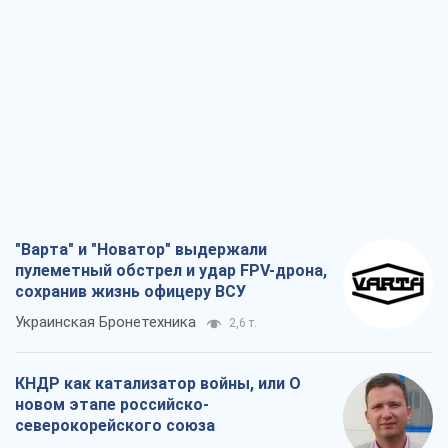
"Варта" и "Новатор" выдержали
пулеметный обстрел и удар FPV-дрона,
сохранив жизнь офицеру ВСУ
Украинская Бронетехника
2,6 т.
КНДР как катализатор войны, или О
новом этапе российско-
северокорейского союза
Алексей Кущ
2,7 т.
Выход в элиту ЧМ и триумф "Сокола":
что происходит в украинском хоккее
Александр Липенко
981
Что ожидает украинцев в 2026-2028