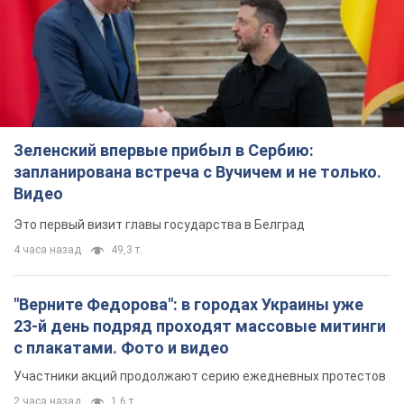
Видео
Это первый визит главы государства в Белград
4 часа назад
49,3 т.
"Верните Федорова": в городах Украины уже
23-й день подряд проходят массовые митинги
с плакатами. Фото и видео
Участники акций продолжают серию ежедневных протестов
2 часа назад
1,6 т.
Сенат США одобрил законопроект Грэма о
санкциях против России: что дальше
Документ предусматривает новые экономические
ограничения
6 минут назад
3,6 т.