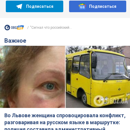
Во Львове женщина спровоцировала конфликт,
разговаривая на русском языке в маршрутке:
полиция составила административный
протокол. Видео
На место происшествия прибыли патрульные полицейские и
следственно-оперативная группа
4 часа назад
8,2 т.
"Воюют, потому что глупы": в
Черновцах водитель автобуса
проявил неуважение к украинским