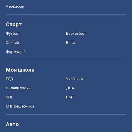
Моя школа
ГДЗ
Учебники
Онлайн уроки
ДПА
ЗНО
НМТ
СНГ решебники
Авто
Тест Драйв
Электромобили
Акции
Сервис
Food Oboz
Рецепты
Напитки
Диеты