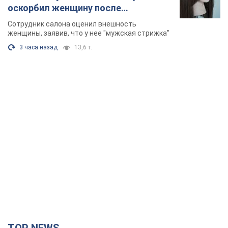
оскорбил женщину после
химиотерапии, разгорелся скандал.
Сотрудник салона оценил внешность
Фото
женщины, заявив, что у нее "мужская стрижка"
3 часа назад
13,6 т.