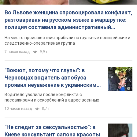
Во Львове женщина спровоцировала конфликт,
разговаривая на русском языке в маршрутке:
полиция составила административный
протокол. Видео
На место происшествия прибыли патрульные полицейские и
следственно-оперативная группа
7 часов назад
9,9 т.
"Воюют, потому что глупы": в
Черновцах водитель автобуса
проявил неуважение к украинским
военным и поплатился за это.
Водителя уволили после конфликта с
Видео
пассажирами и оскорблений в адрес военных
10 часов назад
8,7 т.
"Не следит за сексуальностью": в
Киеве консультант салона красоты