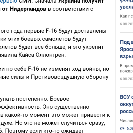
тервью
СМИ. Сначала
Украина получит
увел
м от Нидерландов
в соответствии с
не х
Как п
6.08.20
того года первые F-16 будут доставлены
вки этих боевых самолетов будут
Под 
летов будет все больше, и это укрепит
Ярос
аявила Кайса Оллонгрен.
взры
В пром
и по себе F-16 не изменят ход войны, но
пожар
шные силы и Противовоздушную оборону
6.08.20
ВСУ 
тупать постепенно. Боевое
окку
эффективность. Оно существенно
росс
в какой-то момент это может привести к
Числе
ухе. Но это не может случиться сразу,
6.0
6. Поэтому если кто-то ожидает