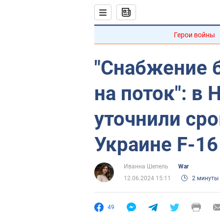
Герои войны
"Снабжение 
на поток": в
уточнили ср
Украине F-16
Иванна Шепель
War
12.06.2024 15:11
2 минуты
49