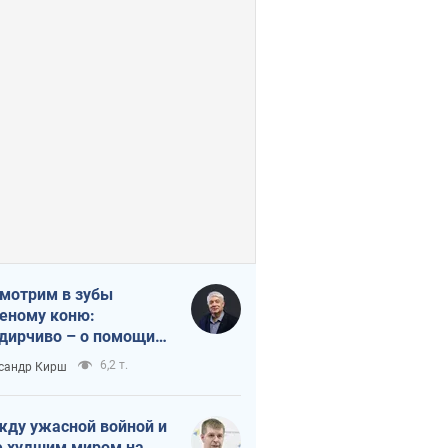
мотрим в зубы
еному коню:
дирчиво – о помощи
аине
6,2 т.
сандр Кирш
ду ужасной войной и
 худшим миром на