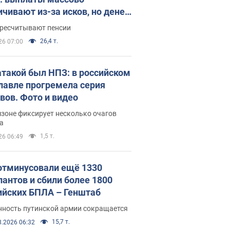
ичивают из-за исков, но денег
ватает
ересчитывают пенсии
26,4 т.
26 07:00
атакой был НПЗ: в российском
лавле прогремела серия
вов. Фото и видео
зоне фиксирует несколько очагов
а
1,5 т.
26 06:49
отминусовали ещё 1330
пантов и сбили более 1800
ийских БПЛА – Генштаб
нность путинской армии сокращается
15,7 т.
8.2026 06:32