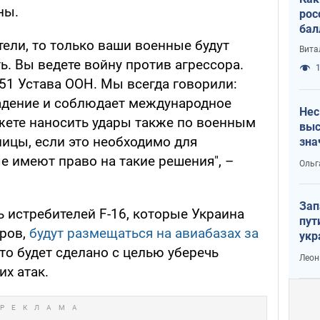
ны.
рос
бал
тели, то только ваши военные будут
Вита
ь. Вы ведете войну против агрессора.
1
51 Устава ООН. Мы всегда говорили:
адение и соблюдает международное
Нес
жете наносить удары также по военным
выс
ницы, если это необходимо для
зна
 имеют право на такие решения", –
Ольг
Зап
ь истребителей F-16, которые Украина
пут
еров,
будут размещаться на авиабазах за
укр
Это будет сделано с целью уберечь
Леон
их атак.