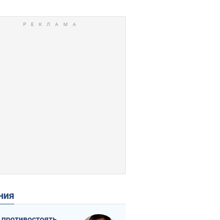
ения
 противостоять