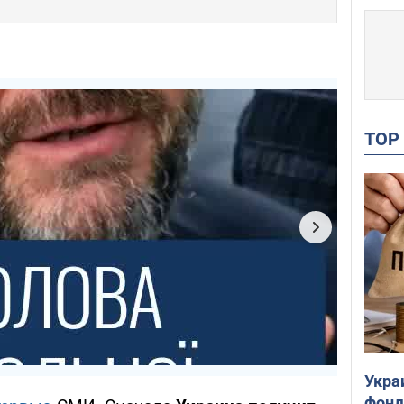
TO
Укра
фонд