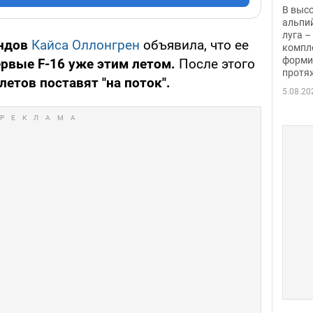
заби
В выс
альпи
луга –
ндов
Кайса Оллонгрен
объявила, что ее
компл
форми
ервые F-16 уже этим летом.
После этого
протяж
етов поставят "на поток".
5.08.20