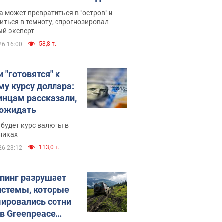
 может превратиться в "остров" и
иться в темноту, спрогнозировал
ый эксперт
58,8 т.
26 16:00
 "готовятся" к
му курсу доллара:
инцам рассказали,
 ожидать
будет курс валюты в
никах
113,0 т.
26 23:12
пинг разрушает
истемы, которые
ировались сотни
 в Greenpeace