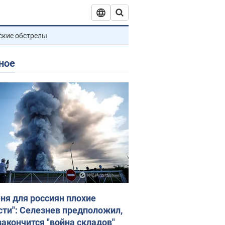
ские обстрелы
ное
еня для россиян плохие
сти": Селезнев предположил,
закончится "война складов"