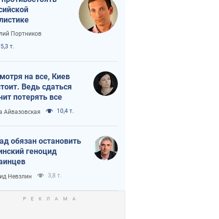
сийской
листике
лий Портников
5,3 т.
мотря на все, Киев
тоит. Ведь сдаться
чит потерять все
10,4 т.
а Айвазовская
ад обязан остановить
инский геноцид
аинцев
3,8 т.
ид Невзлин