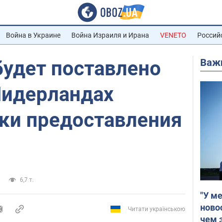
Война в Украине
Война Израиля и Ирана
VENETO
Россий
Важ
будет поставлено
 Нидерландах
оки предоставления
6,7 т.
"У м
ново
Читати українською
чем 