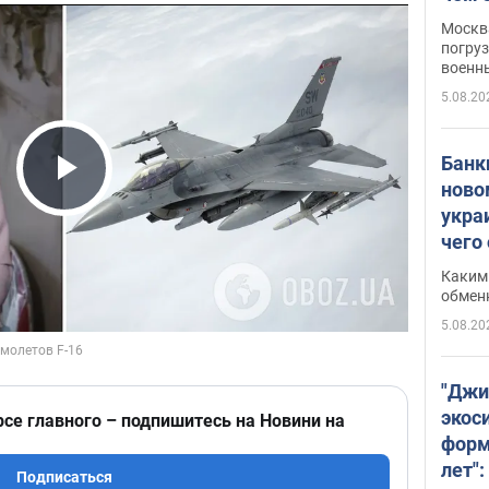
Москва
погруз
военн
5.08.20
Банки
ново
Play Video
укра
чего
Каким 
обмен
5.08.20
"Джи
экос
рсе главного – подпишитесь на Новини на
форм
лет":
Подписаться