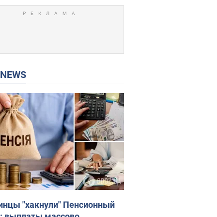
P NEWS
инцы "хакнули" Пенсионный
: выплаты массово