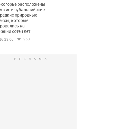
ли тревогу
окогорье расположены
йские и субальпийские
 редкие природные
ексы, которые
ровались на
ении сотен лет
963
26 23:00