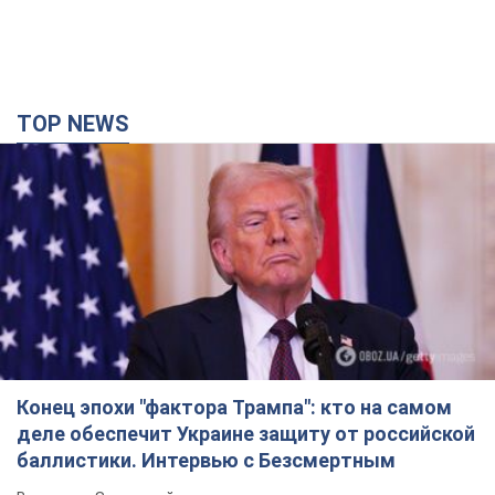
Конец эпохи "фактора Трампа": кто на самом
деле обеспечит Украине защиту от российской
баллистики. Интервью с Безсмертным
Владимир Зеленский встретился с украинским дипломатом и
изложил новое видение войны и роли международных
партнеров в борьбе с Россией
2 години тому
9,4 т.
В Киеве в результате российской атаки
пострадали четыре человека. Фото
Враг продолжает регулярный ракетный террор столицы
2 години тому
18,6 т.
Россияне атаковали дроном больницу в