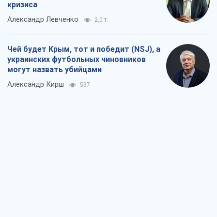
Запад проспал угрозу: Россия может
проверить НАТО войной
Леонид Невзлин
4,8 т.
"Варта" и "Новатор" выдержали
пулеметный обстрел и удар FPV-дрона,
сохранив жизнь офицеру ВСУ
Украинская Бронетехника
4,0 т.