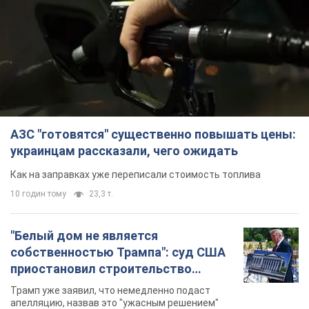
10 годин тому
23,3 т.
"Белый дом не является
собственностью Трампа": суд США
приостановил строительство
бального зала стоимостью 400 млн
Трамп уже заявил, что немедленно подаст
долларов
апелляцию, назвав это "ужасным решением"
9 годин тому
2,4 т.
Война меняет не только тактику: в
НГУ показали инженерные решения
против российских FPV-дронов.
Фото
Это "постапокалиптическая эстетика из мира
"Безумного Макса"
10 годин тому
8,6 т.