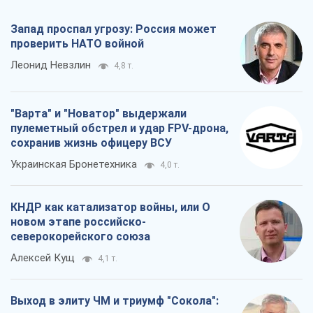
КНДР как катализатор войны, или О
новом этапе российско-
северокорейского союза
Алексей Кущ
4,1 т.
Выход в элиту ЧМ и триумф "Сокола":
что происходит в украинском хоккее
Александр Липенко
1,9 т.
Все мнения
О компании
Команда