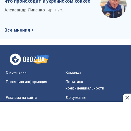
Правовая информация
Политика
конфиденциальности
Реклама на сайте
Документы
Редакционная политика
Журналисты OBOZ.UA на месте
событий
OBOZ.UA
Политика
Мир
Расследования
Блоги
Общество
Регионы Украины
Киев
Харьков
Запорожье
Днепр
Черкассы