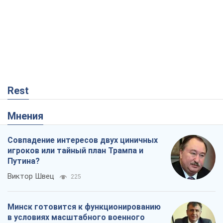
Совпадение интересов двух циничных
игроков или тайный план Трампа и
Путина?
Виктор Швец
225
Минск готовится к функционированию
в условиях масштабного военного
кризиса
Александр Левченко
2,0 т.
Чей будет Крым, тот и победит (NSJ), а
украинских футбольных чиновников
могут назвать убийцами
Александр Кирш
537