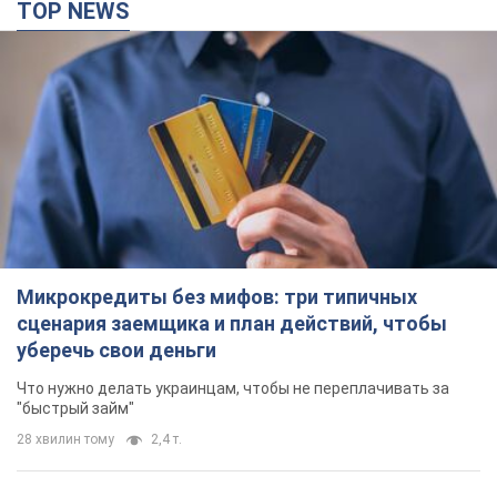
сценария заемщика и план действий, чтобы
уберечь свои деньги
Что нужно делать украинцам, чтобы не переплачивать за
"быстрый займ"
28 хвилин тому
2,4 т.
Россия нанесла удары по складам и
инфраструктуре в Днепропетровской области:
есть погибшие и раненые. Фото
Погибли три человека
2 години тому
5,8 т.
Зеленский созвал совещание по вопросам
подготовки украинской баллистики и
антибаллистической программы FREYJA: какие
решения готовятся
В Киеве рассчитывают на успешное завершение проекта
FREYJA