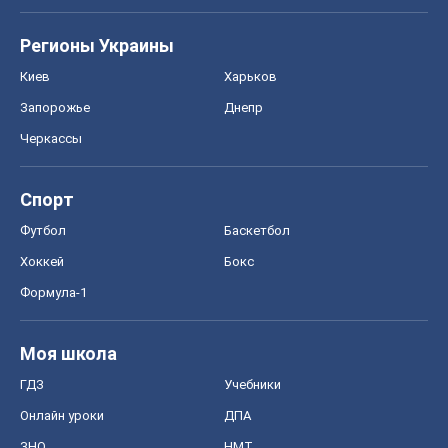
Формула-1
Моя школа
ГДЗ
Учебники
Онлайн уроки
ДПА
ЗНО
НМТ
СНГ решебники
Авто
Тест Драйв
Электромобили
Акции
Сервис
Food Oboz
Рецепты
Напитки