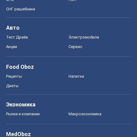
Диеты
Экономика
Рынки и компании
Mакроэкономика
MedOboz
Новости медицины
MAMACLUB
Шоу
Афиша
Сплетни
Красота
Мода
Женский Журнал