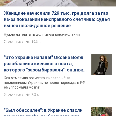
русского не знал, а теперь хочет
Как отметила артистка, писатель был
геноцида украинцев
поклонником Украины, но после переезда в РФ
ему "промыли мозги"
5 годин тому
7,2 т.
"Был обессилен": в Украине спасли
раненого грифа, выбравшего для
себя нетипичный маршрут. Фото
Пострадавшую птицу обнаружили на границе
Киевской и Черкасской областей
5 годин тому
2,8 т.