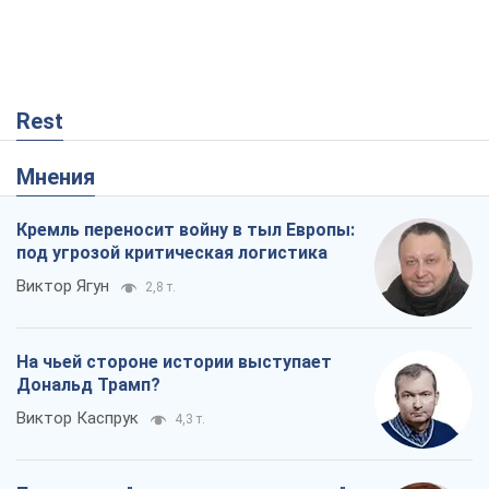
На чьей стороне истории выступает
Дональд Трамп?
Виктор Каспрук
4,3 т.
Посмертная "презумпция виновности":
кто разрешил ТЦК судить погибших
защитников
Марина Ставнійчук
759