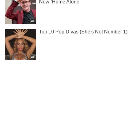
Подпишись на наш Telegram . Присылаем лишь "горящие"
новости!
Подписаться
Подписаться
США следят за...
Важное