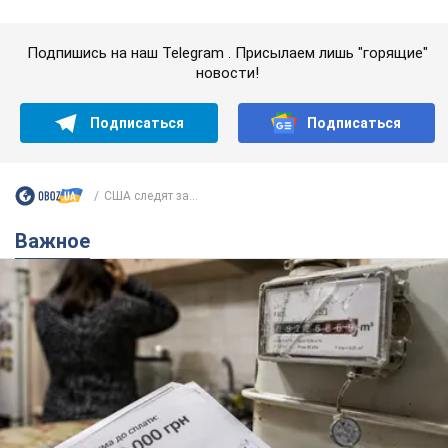
Женщине начислили 729 тыс. грн долга за газ
из-за показаний неисправного счетчика: судья
вынес неожиданное решение
Нужно ли платить долг из-за доначисления
7 годин тому
10,3 т.
"Это Украина напала!" Оксана Вояж
разоблачила киевского поэта,
которого "зазомбировали": он даже