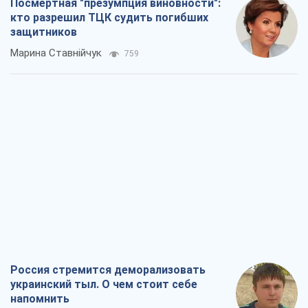
Россия стремится деморализовать
украинский тыл. О чем стоит себе
напомнить
Юрий Богданов
873
Хозяева Черного моря: о казацкой
морской славе
Юрий Кирпичев
837
"Поколение оливье": привычка к
русскому оказалась сильнее войны
Руслан Горовой
3,7 т.