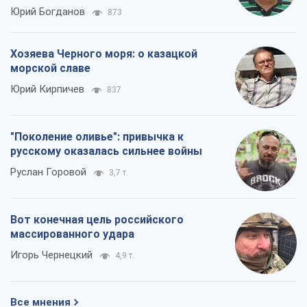
Вот конечная цель российского
массированного удара
Игорь Чернецкий
4,9 т.
Все мнения
О компании
Команда
Правовая информация
Политика
конфиденциальности
Реклама на сайте
Документы
Редакционная политика
Журналисты OBOZ.UA на месте
событий