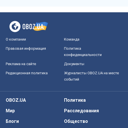
OBOZ.UA
Политика
Мир
Расследования
Блоги
Общество
Регионы Украины
Киев
Харьков
Запорожье
Днепр
Черкассы
Спорт
Футбол
Баскетбол
Хоккей
Бокс