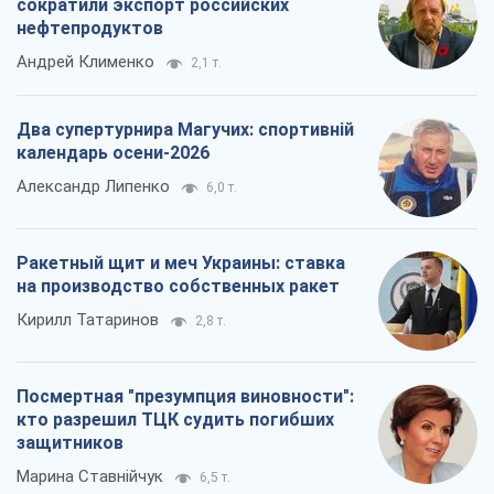
сократили экспорт российских
нефтепродуктов
Андрей Клименко
2,1 т.
Два супертурнира Магучих: спортивній
календарь осени-2026
Александр Липенко
6,0 т.
Ракетный щит и меч Украины: ставка
на производство собственных ракет
Кирилл Татаринов
2,8 т.
Посмертная "презумпция виновности":
кто разрешил ТЦК судить погибших
защитников
Марина Ставнійчук
6,5 т.