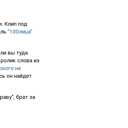
. Клип под
ель
"100лица"
сли вы туда
 ролик слова из
ского не
сь он найдет
раву", брат за