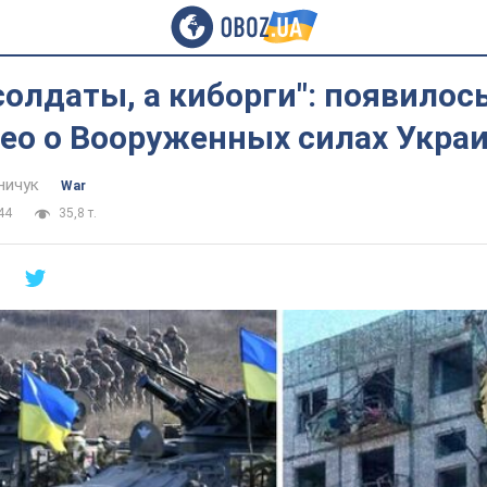
 солдаты, а киборги": появилос
део о Вооруженных силах Укра
ничук
War
44
35,8 т.