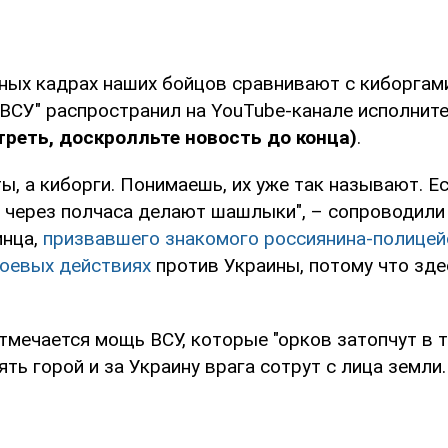
ных кадрах наших бойцов сравнивают с киборгами
 ВСУ" распространил на YouTube-канале исполнит
реть, доскролльте новость до конца)
.
ты, а киборги. Понимаешь, их уже так называют. Е
с через полчаса делают шашлыки", – сопроводили
инца,
призвавшего знакомого россиянина-полицей
боевых действиях
против Украины, потому что зде
тмечается мощь ВСУ, которые "орков затопчут в т
ять горой и за Украину врага сотрут с лица земли.