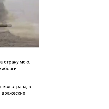
на страну мою.
 киборги
 вся страна, в
т вражеские