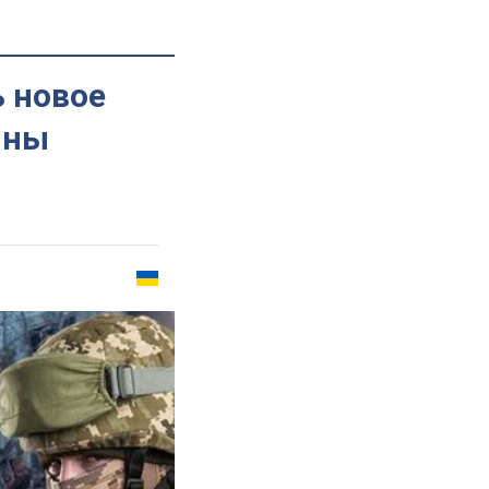
ь новое
ины