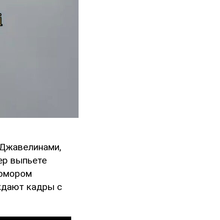
 Джавелинами,
ер выпьете
 юмором
ждают кадры с
.