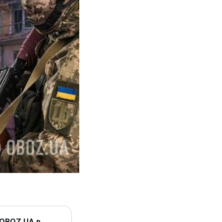
 OBOZ.UA в