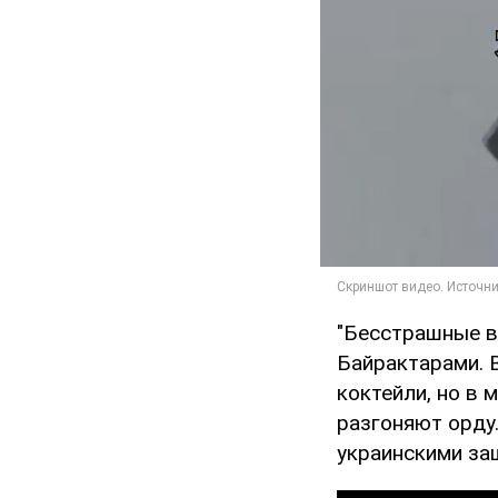
"Бесстрашные в
Байрактарами. В
коктейли, но в 
разгоняют орду
украинскими защ