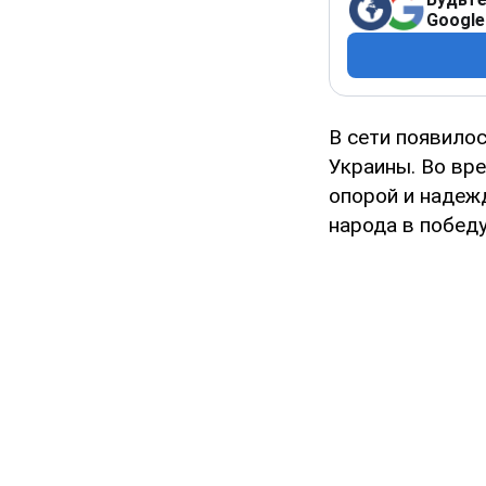
Google
В сети появило
Украины. Во вр
опорой и надежд
народа в победу