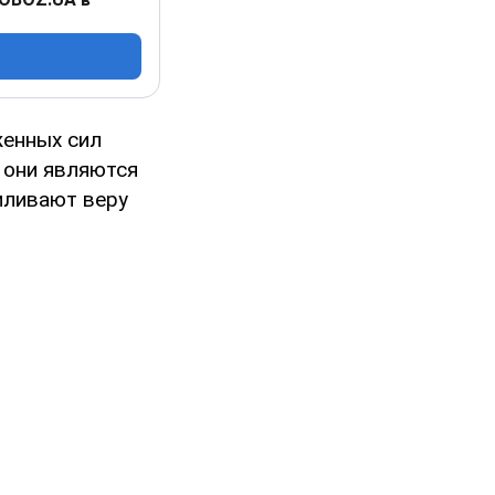
женных сил
 они являются
силивают веру