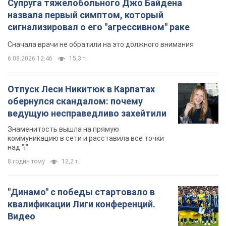
Супруга тяжелобольного Джо Байдена
назвала первый симптом, который
сигнализировал о его "агрессивном" раке
Сначала врачи не обратили на это должного внимания
6.08.2026 12:46
15,3 т.
Отпуск Леси Никитюк в Карпатах
обернулся скандалом: почему
ведущую несправедливо захейтили
Знаменитость вышла на прямую
коммуникацию в сети и расставила все точки
над "i"
8 годин тому
12,2 т.
"Динамо" с победы стартовало в
квалификации Лиги конференций.
Видео