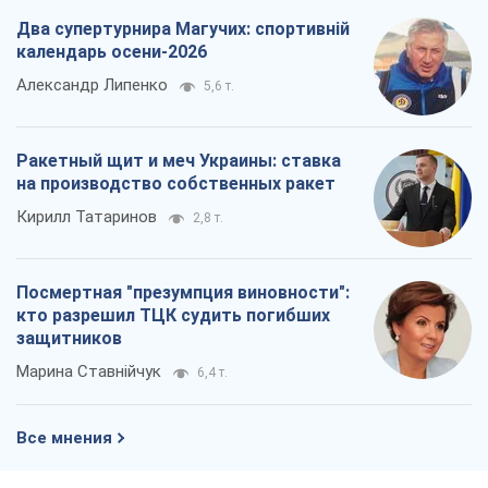
Два супертурнира Магучих: спортивній
календарь осени-2026
Александр Липенко
5,6 т.
Ракетный щит и меч Украины: ставка
на производство собственных ракет
Кирилл Татаринов
2,8 т.
Посмертная "презумпция виновности":
кто разрешил ТЦК судить погибших
защитников
Марина Ставнійчук
6,4 т.
Все мнения