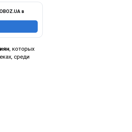
 OBOZ.UA в
сиян
, которых
еках, среди