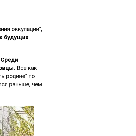
ния оккупации",
х будущих
Среди
говцы.
Все как
ть родине" по
лся раньше, чем