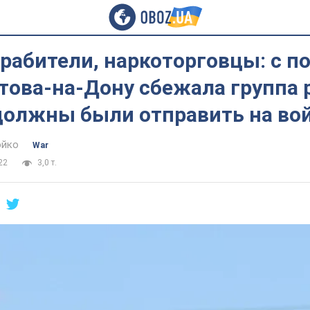
рабители, наркоторговцы: с п
това-на-Дону сбежала группа 
должны были отправить на во
юйко
War
22
3,0 т.