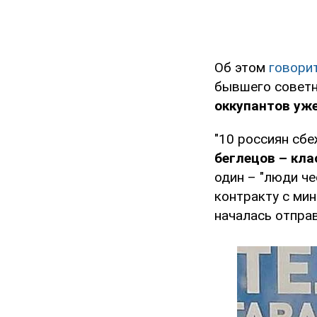
Об этом
говори
бывшего совет
оккупантов уже
"10 россиян сбе
беглецов – кла
один – "люди че
контракту с ми
началась отправ