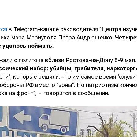
тся
в Telegram-канале руководителя "Центра изуче
ника мэра Мариуполя Петра Андрющенко.
Четыре
 удалось поймать.
жали с полигона вблизи Ростова-на-Дону 8-9 мая.
ссический набор: убийцы, грабители, наркотор
сти", которые решили, что им самое время "служи
нобороны РФ вместо "зоны". Но патриотизм кончи
ка на фронт", – говорится в сообщении.