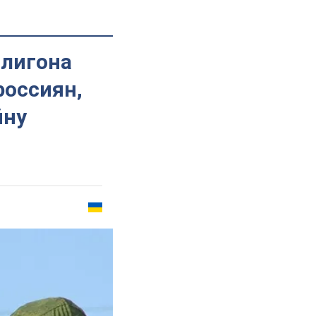
олигона
россиян,
йну