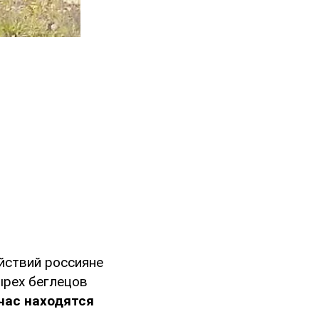
ействий россияне
ырех беглецов
час находятся