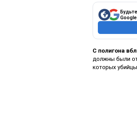
Будьте
Google
С полигона вбл
должны были от
которых убийцы,