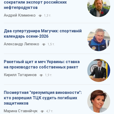
сократили экспорт российских
нефтепродуктов
Андрей Клименко
1,3 т.
Два супертурнира Магучих: спортивній
календарь осени-2026
Александр Липенко
1,5 т.
Ракетный щит и меч Украины: ставка
на производство собственных ракет
Кирилл Татаринов
1,9 т.
Посмертная "презумпция виновности":
кто разрешил ТЦК судить погибших
защитников
Марина Ставнійчук
4,7 т.