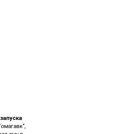
 запуска
омагавк",