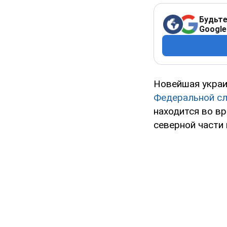
Будьте
Google
Новейшая украин
Федеральной с
находится во вр
северной части