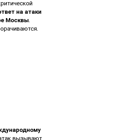
критической
ответ на атаки
ре Москвы
.
ворачиваются.
еждународному
х атак вызывают