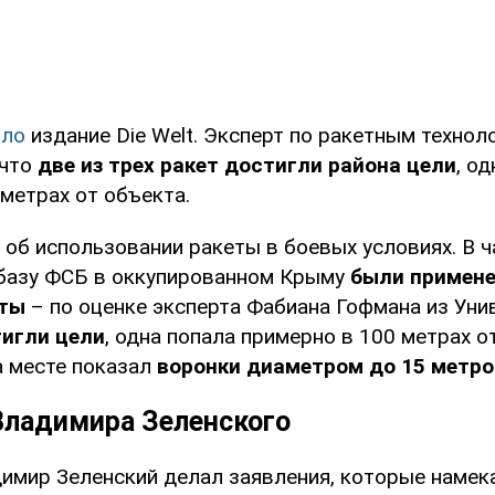
ило
издание Die Welt. Эксперт по ракетным техно
 что
две из трех ракет достигли района цели
, о
метрах от объекта.
об использовании ракеты в боевых условиях. В ч
 базу ФСБ в оккупированном Крыму
были примене
еты
– по оценке эксперта Фабиана Гофмана из Уни
тигли цели
, одна попала примерно в 100 метрах о
а месте показал
воронки диаметром до 15 метро
Владимира Зеленского
имир Зеленский делал заявления, которые намек