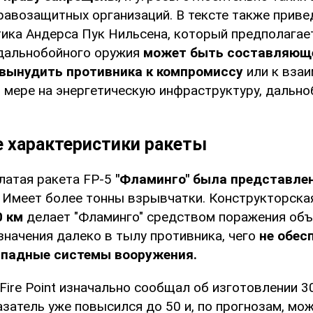
равозащитных организаций. В тексте также приве
ика Андерса Пук Нильсена, который предполагает
дальнобойного оружия
может быть составляюще
вынудить противника к компромиссу
или к вза
ей мере на энергетическую инфраструктуру, дальн
е характеристики ракеты
латая ракета FP-5
"Фламинго" была представлен
. Имеет более тонны взрывчатки. Конструкторска
0 км
делает "Фламинго" средством поражения об
начения далеко в тылу противника, чего
не обес
падные системы вооружения.
ire Point изначально сообщал об изготовлении 3
азатель уже повысился до 50 и, по прогнозам, мо