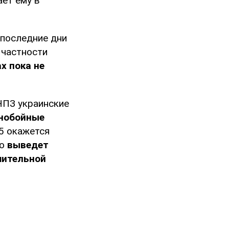
ает ему в
 последние дни
в частности
х пока не
 НПЗ украинские
ьнобойные
-5 окажется
то
выведет
шительной