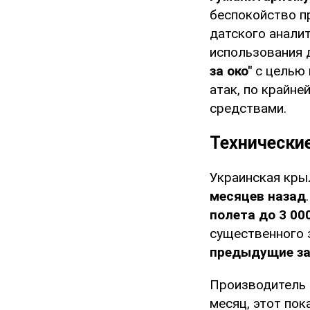
беспокойство п
датского аналит
использования 
за око"
с целью
атак, по крайн
средствами.
Технически
Украинская кры
месяцев назад
полета до 3 00
существенного з
предыдущие за
Производитель F
месяц, этот пок