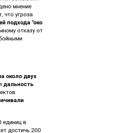
дено мнение
, что угроза
й подхода "око
имному отказу от
обойными
а около двух
я
дальность
ъектов
печивали
0 единиц в
жет достичь 200