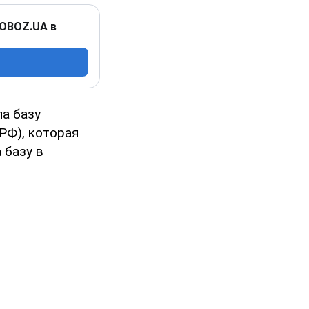
 OBOZ.UA в
ла базу
РФ), которая
 базу в