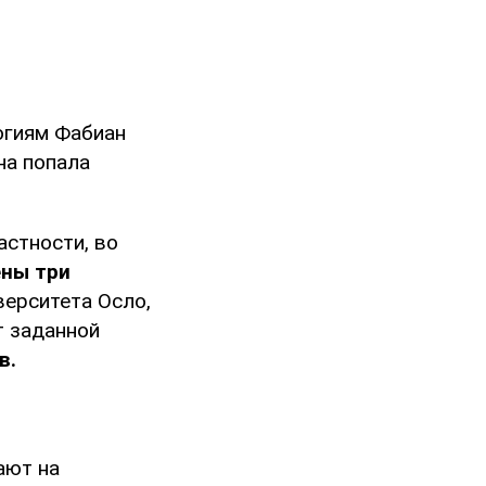
логиям Фабиан
дна попала
астности, во
ны три
верситета Осло,
т заданной
в.
ают на