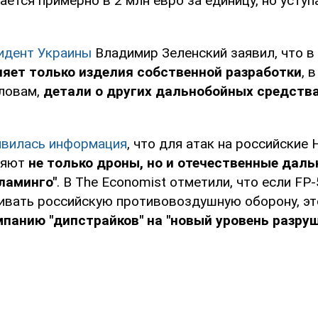
ется примерно в 2 млн евро за единицу, но уступ
идент Украины
Владимир Зеленский заявил, что в
няет только изделия собственной разработки
, 
ловам,
детали о других дальнобойных средства
вилась информация
, что для атак на российские
няют
не только дроны, но и отечественные дал
ламинго"
. В The Economist отметили, что если FP
ивать российскую противовоздушную оборону, э
панию "дипстрайков" на "новый уровень разру