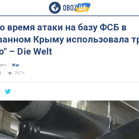
о время атаки на базу ФСБ в
ванном Крыму использовала т
" – Die Welt
фич
War
4
35,7 т.