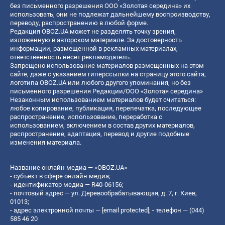
без письменного разрешения ООО «Золотая середина» их
использовать, они не подлежат дальнейшему воспроизводству,
переводу, распространению в любой форме.
Редакция OBOZ.UA может не разделять точку зрения,
изложенную в авторском материале. За достоверность
информации, размещенной в рекламных материалах,
ответственность несет рекламодатель.
Запрещено использование материалов размещенных на этом
сайте, даже с указанием гиперссылки на страницу этого сайта,
логотипа OBOZ.UA или любого другого упоминания, но без
письменного разрешения Редакции/ООО «Золотая середина»
Незаконным использованием материалов будет считаться:
любое копирование, публикация, перепечатка, последующее
распространение, использование, переработка с
использованием, включением в состав других материалов,
распространение, адаптация, перевод и другие подобные
изменения материала.
Название онлайн медиа — «OBOZ.UA»
- субъект в сфере онлайн медиа;
- идентификатор медиа — R40-06156;
- почтовый адрес — ул. Деревообрабатывающая, д. 7, г. Киев,
01013;
- адрес электронной почты —
[email protected]
; - телефон — (044)
585 46 20