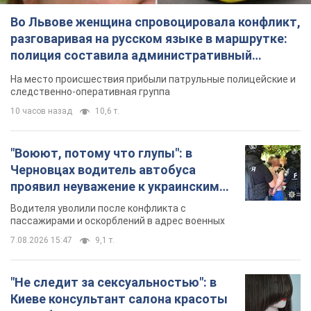
Во Львове женщина спровоцировала конфликт,
разговаривая на русском языке в маршрутке:
полиция составила административный
протокол. Видео
На место происшествия прибыли патрульные полицейские и
следственно-оперативная группа
10 часов назад
10,6 т.
"Воюют, потому что глупы": в
Черновцах водитель автобуса
проявил неуважение к украинским
военным и поплатился за это.
Водителя уволили после конфликта с
Видео
пассажирами и оскорблений в адрес военных
7.08.2026 15:47
9,1 т.
"Не следит за сексуальностью": в
Киеве консультант салона красоты