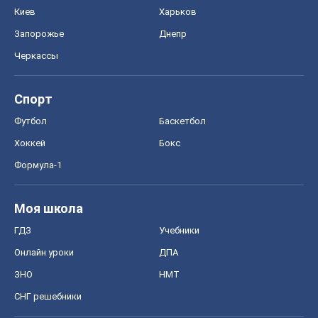
Киев
Харьков
Запорожье
Днепр
Черкассы
Спорт
Футбол
Баскетбол
Хоккей
Бокс
Формула-1
Моя школа
ГДЗ
Учебники
Онлайн уроки
ДПА
ЗНО
НМТ
СНГ решебники