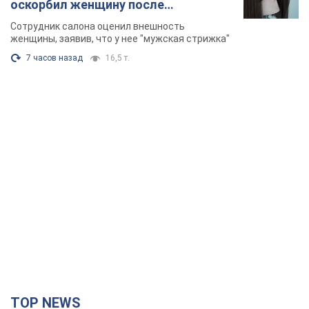
оскорбил женщину после
химиотерапии, разгорелся скандал.
Сотрудник салона оценил внешность
Фото
женщины, заявив, что у нее "мужская стрижка"
7 часов назад
16,5 т.
TOP NEWS