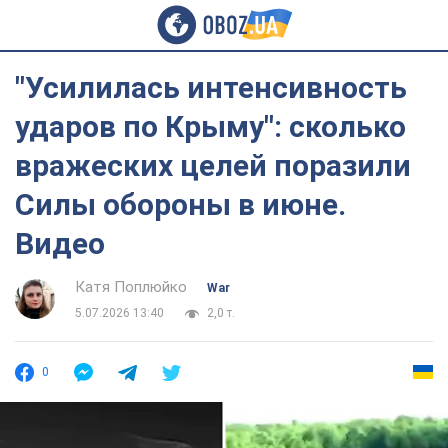
"Усилилась интенсивность
ударов по Крыму": сколько
вражеских целей поразили
Силы обороны в июне.
Видео
Катя Поплюйко
War
5.07.2026 13:40
2,0 т.
0