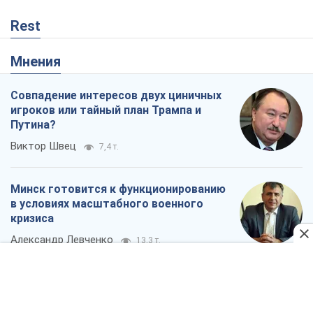
Виктор Швец
7,4 т.
Минск готовится к функционированию
в условиях масштабного военного
кризиса
Александр Левченко
13,3 т.
Ни оружия, ни людей: как Лукашенко
создает новую армию
Игар Тышкевич
10,4 т.