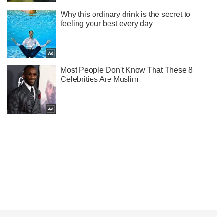
Подпишись на Telegram-канал и посмотри, что будет
дальше!
Подписаться
Подписаться
"Усилилась интенсивность ударов...