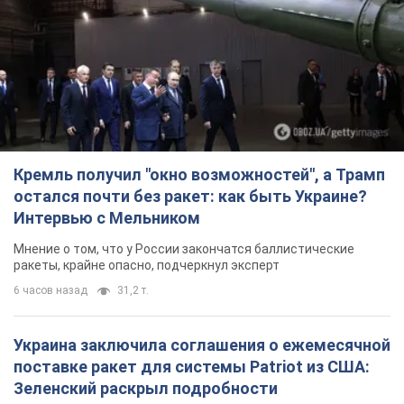
остался почти без ракет: как быть Украине?
Интервью с Мельником
Мнение о том, что у России закончатся баллистические
ракеты, крайне опасно, подчеркнул эксперт
6 часов назад
31,2 т.
Украина заключила соглашения о ежемесячной
поставке ракет для системы Patriot из США:
Зеленский раскрыл подробности
Киев также ведет активные переговоры с европейскими
партнерами
4 часа назад
23,3 т.
Заботилась об учениках и поддерживала
учителей: в результате удара РФ по Киевской
области погибли директор киевского лицея, её
муж и внук