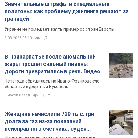
жары прошел сильный ливень:
дороги превратились в реки. Видео
Непогода обрушилась на Ивано-Франковскую
область и курортный Буковель
9 часов назад
19,3 т.
Женщине начислили 729 тыс. грн
долга за газ из-за показаний
неисправного счетчика: судья
вынес неожиданное решение
Нужно ли платить долг из-за доначисления
3 часа назад
30,3 т.