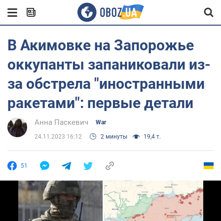
В Акимовке на Запорожье
оккупанты запаниковали из-
за обстрела "иностранными
ракетами": первые детали
Анна Паскевич
War
24.11.2023 16:12
2 минуты
19,4 т.
51