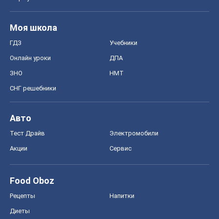
Авто
Тест Драйв
Электромобили
Акции
Сервис
Food Oboz
Рецепты
Напитки
Диеты
Экономика
Рынки и компании
Mакроэкономика
MedOboz
Новости медицины
MAMACLUB