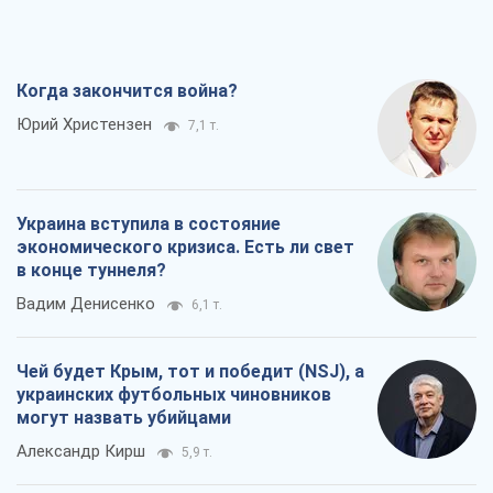
Украина вступила в состояние
экономического кризиса. Есть ли свет
в конце туннеля?
Вадим Денисенко
6,1 т.
Чей будет Крым, тот и победит (NSJ), а
украинских футбольных чиновников
могут назвать убийцами
Александр Кирш
5,9 т.
Запад проспал угрозу: Россия может
проверить НАТО войной
Леонид Невзлин
7,7 т.
Все мнения