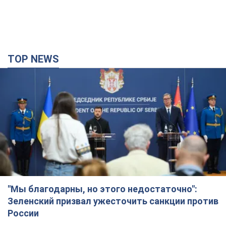
"Мы благодарны, но этого недостаточно":
Зеленский призвал ужесточить санкции против
России
Президент поблагодарил европейских партнеров за
финансовую поддержку
4 години тому
50,6 т.
Украина приобрела у Турции 70 баллистических
ракет и многое другое вооружение: в Госдепе
США обнародовали список
Госдеп уже проинформировал об этом американский