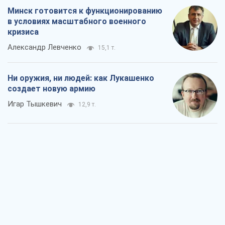
Игар Тышкевич
12,9 т.
Когда закончится война?
Юрий Христензен
7,1 т.