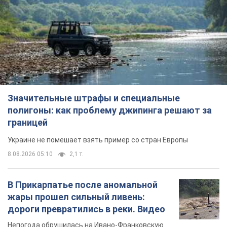
полигоны: как проблему джипинга решают за
границей
Украине не помешает взять пример со стран Европы
8.08.2026 05:10
2,1 т.
В Прикарпатье после аномальной
жары прошел сильный ливень:
дороги превратились в реки. Видео
Непогода обрушилась на Ивано-Франковскую
область и курортный Буковель
8.08.2026 09:27
26,5 т.
Женщине начислили 729 тыс. грн
долга за газ из-за показаний
неисправного счетчика: судья
вынес неожиданное решение
Нужно ли платить долг из-за доначисления