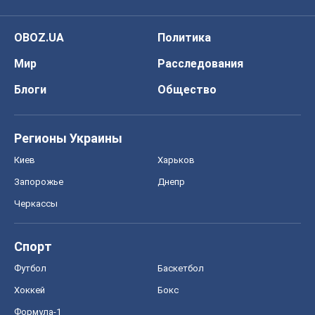
Киев
Харьков
Запорожье
Днепр
Черкассы
Спорт
Футбол
Баскетбол
Хоккей
Бокс
Формула-1
Моя школа
ГДЗ
Учебники
Онлайн уроки
ДПА
ЗНО
НМТ
СНГ решебники