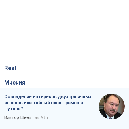
Rest
Мнения
Совпадение интересов двух циничных
игроков или тайный план Трампа и
Путина?
Виктор Швец
9,6 т.
Минск готовится к функционированию
в условиях масштабного военного
кризиса
Александр Левченко
15,1 т.
Ни оружия, ни людей: как Лукашенко
создает новую армию