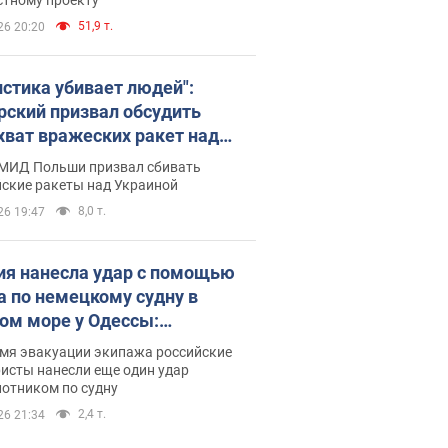
51,9 т.
26 20:20
истика убивает людей":
рский призвал обсудить
хват вражеских ракет над
иной
 МИД Польши призвал сбивать
йские ракеты над Украиной
8,0 т.
26 19:47
ия нанесла удар с помощью
а по немецкому судну в
ом море у Одессы:
обности
емя эвакуации экипажа российские
исты нанесли еще один удар
лотником по судну
2,4 т.
26 21:34