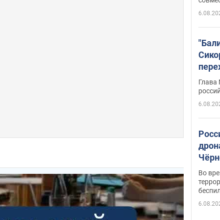
6.08.20
"Бал
Сико
пере
Укра
Глава
росси
6.08.20
Росс
дрон
Чёрн
подр
Во вр
террор
беспи
6.08.20