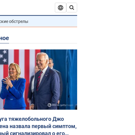
ские обстрелы
ное
уга тяжелобольного Джо
ена назвала первый симптом,
рый сигнализировал о его