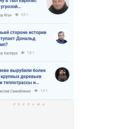
ну в тыл Европы:
 угрозой
тическая
9,5 т.
ор Ягун
истика
чьей стороне истории
тупает Дональд
мп?
7,8 т.
ор Каспрук
иеве вырубили более
 крупных деревьев
и теплотрассы и
реки Генплану
1,4 т.
ислав Самойленко