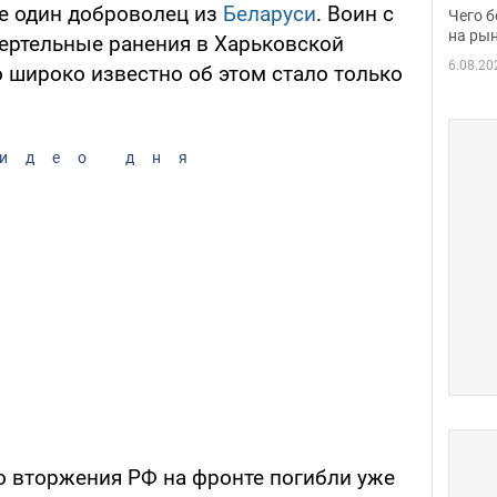
вака
е один доброволец из
Беларуси
. Воин с
Чего б
на рын
мертельные ранения в Харьковской
6.08.20
о широко известно об этом стало только
идео дня
 вторжения РФ на фронте погибли уже