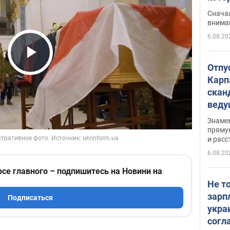
"агр
Сначал
внима
6.08.20
Play Video
Отпу
Карп
скан
вед
несп
Знаме
захе
пряму
и расс
6.08.20
рсе главного – подпишитесь на Новини на
Не т
зарп
Подписаться
укра
согл