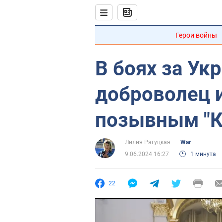
Герои войны
В боях за Ук
доброволец и
позывным "К
Лилия Рагуцкая
War
9.06.2024 16:27
1 минута
22