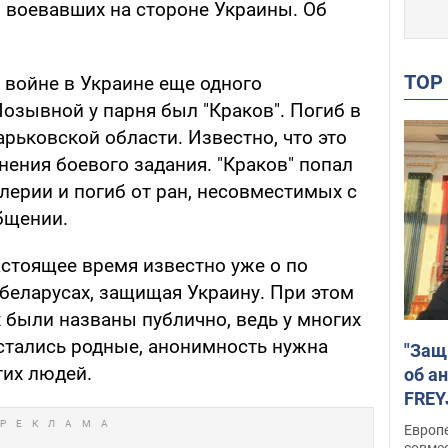
, воевавших на стороне Украины. Об
TO
а войне в Украине еще одного
озывной у парня был "Краков". Погиб в
арьковской области. Известно, что это
ения боевого задания. "Краков" попал
лерии и погиб от ран, несовместимых с
бщении.
астоящее время известно уже о по
беларусах, защищая Украину. При этом
х были названы публично, ведь у многих
стались родные, анонимность нужна
"Защ
тих людей.
об а
FREY
подд
Европ
совме