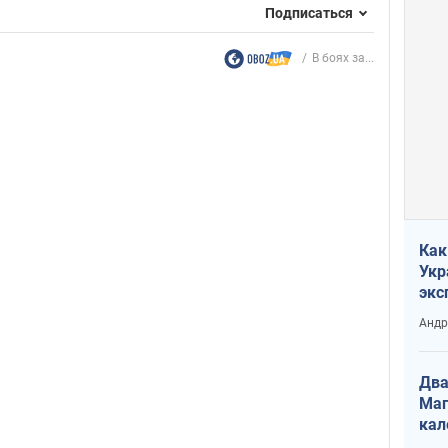
Подписаться
В боях за...
Как
Укр
экс
неф
Андр
Два
Маг
кал