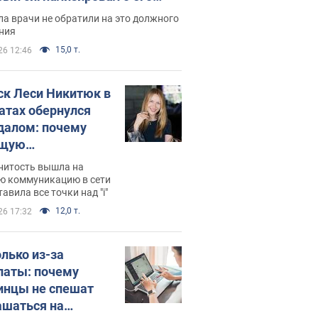
ессивном" раке
а врачи не обратили на это должного
ния
15,0 т.
26 12:46
ск Леси Никитюк в
атах обернулся
далом: почему
ущую
раведливо
нитость вышла на
йтили
ю коммуникацию в сети
тавила все точки над "i"
12,0 т.
26 17:32
олько из-за
латы: почему
инцы не спешат
ашаться на