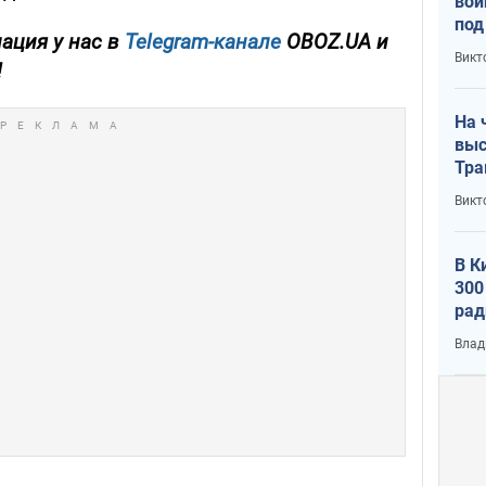
вой
под
ация у нас в
Telegram-канале
OBOZ.UA и
кри
Викт
!
лог
На 
выс
Тра
Викт
В К
300
рад
воп
Влад