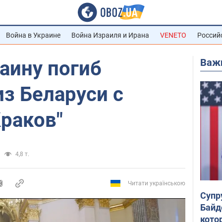
Война в Украине
Война Израиля и Ирана
VENETO
Россий
Важ
раину погиб
з Беларуси с
раков"
4,8 т.
Читати українською
Супр
Байд
кото