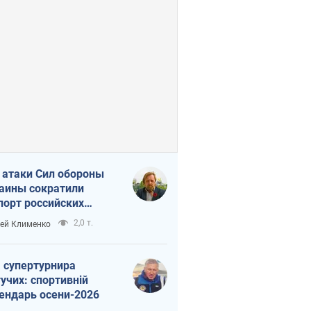
 атаки Сил обороны
аины сократили
порт российских
тепродуктов
2,0 т.
ей Клименко
 супертурнира
учих: спортивній
ендарь осени-2026