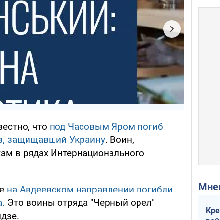
вестно, что
под Часовым Яром погиб
в, защищавший Украину
. Воин,
ам в рядах Интернационального
Мн
ае
на Авдеевском направлении погибли
а.
Это воины отряда "Черный орел"
Кре
дзе.