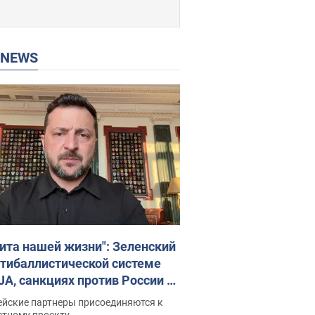
P NEWS
ита нашей жизни": Зеленский
нтибаллистической системе
JA, санкциях против России и
ержке аграриев. Видео
ейские партнеры присоединяются к
стному проекту