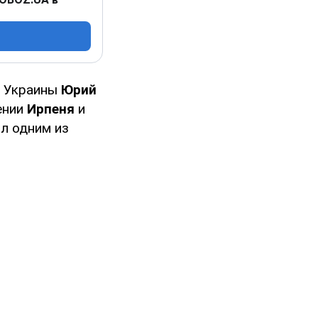
ы Украины
Юрий
ении
Ирпеня
и
л одним из