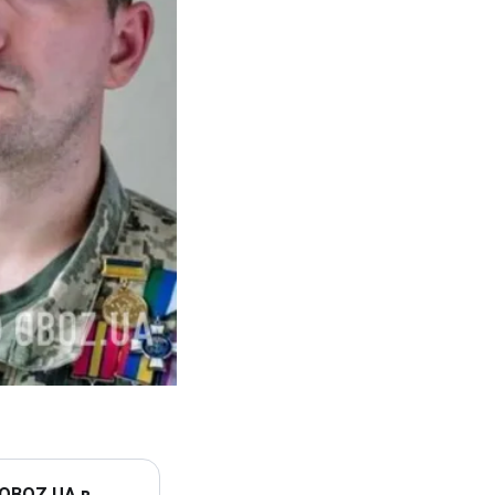
 OBOZ.UA в