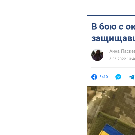
В бою с о
защищавш
Анна Паске
5.06.2022 13:4
6410