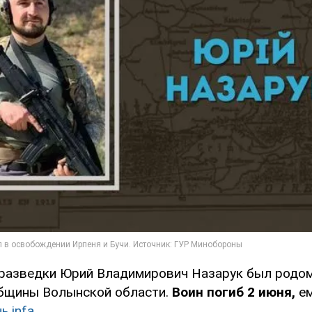
разведки Юрий Владимирович Назарук был родом
бщины Волынской области.
Воин погиб 2 июня,
ем
ь.infa.