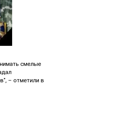
инимать смелые
адал
", – отметили в