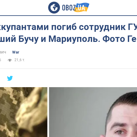
ккупантами погиб сотрудник ГУ
ий Бучу и Мариуполь. Фото Ге
вич
War
6
21,6 т.