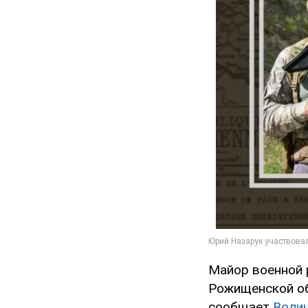
Майор военной 
Рожищенской о
сообщает
Волин