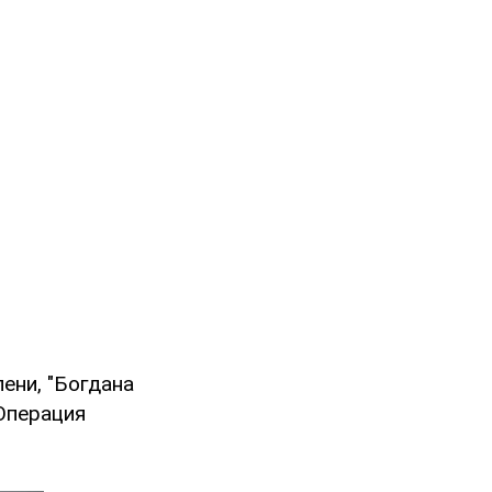
епени, "Богдана
"Операция