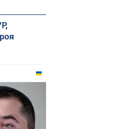
Р,
роя