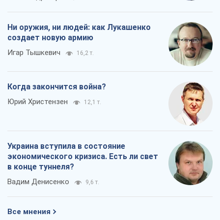
Украина вступила в состояние
экономического кризиса. Есть ли свет
в конце туннеля?
Вадим Денисенко
9,6 т.
Все мнения
О компании
Команда
Правовая информация
Политика
конфиденциальности
Реклама на сайте
Документы
Редакционная политика
Журналисты OBOZ.UA на месте