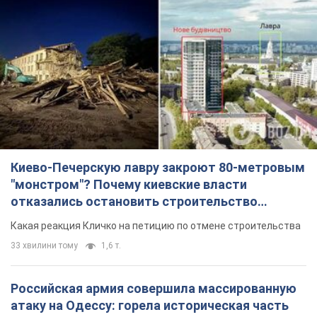
"монстром"? Почему киевские власти
отказались остановить строительство
небоскреба "московского верующего"
Какая реакция Кличко на петицию по отмене строительства
33 хвилини тому
1,6 т.
Российская армия совершила массированную
атаку на Одессу: горела историческая часть
города, есть пострадавшие. Фото и видео
Для террора враг применил ракеты и дроны
2 години тому
51,4 т.
«Они воюют против продовольственной
безопасности мира!» Зеленский заявил, что
российская армия вновь обстреляла порт в
Одессе
Только за неделю против Украины было применено десятки
ракет, большинство из которых – баллистические
годину тому
345