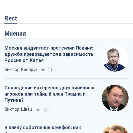
Совпадение интересов двух циничных
игроков или тайный план Трампа и
Путина?
Виктор Швец
15,1 т.
В плену собственных мифов: как
Константиновка стала главной
идеологической ловушкой для
российских оккупантов
Дмитрий Снегирев
375