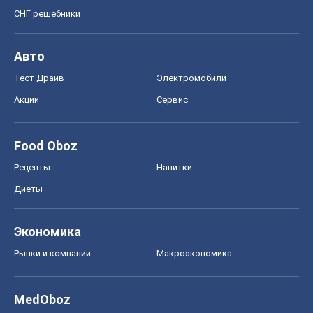
Диеты
Экономика
Рынки и компании
Mакроэкономика
MedOboz
Новости медицины
MAMACLUB
Шоу
Афиша
Сплетни
Красота
Мода
Женский Журнал