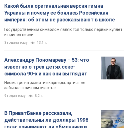
Несмотря на развитие карьеры, артист не
забывал о личном счастье
9 годин тому
8,2 т.
В ПриватБанке рассказали,
действительны ли доллары 1996
года: принимают ли обменники и
банки такие купюры
Что делать, если банки и обменники не
принимают старые доллары
10 годин тому
73,6 т.