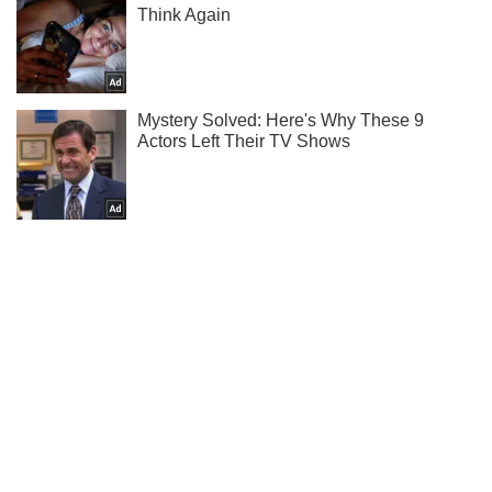
Ты еще не подписан на наш Telegram? Быстро жми!
Подписаться
Подписаться
В Донецкой области...
Важное