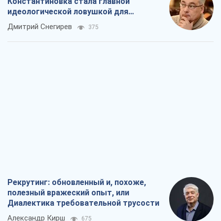
Рекрутинг: обновленный и, похоже,
полезный вражеский опыт, или
Диалектика требовательной трусости
Александр Кирш
675
Ни оружия, ни людей: как Лукашенко
создает новую армию
Игар Тышкевич
16,2 т.
Когда закончится война?
Юрий Христензен
12,1 т.