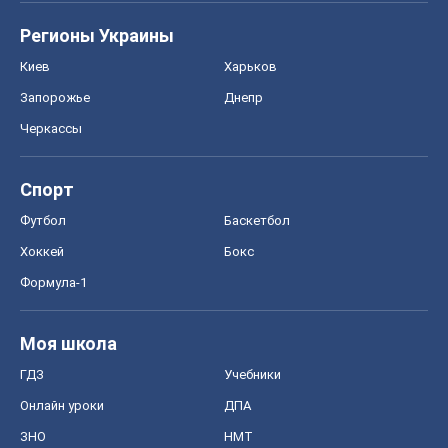
Формула-1
Моя школа
ГДЗ
Учебники
Онлайн уроки
ДПА
ЗНО
НМТ
СНГ решебники
Авто
Тест Драйв
Электромобили
Акции
Сервис
Food Oboz
Рецепты
Напитки