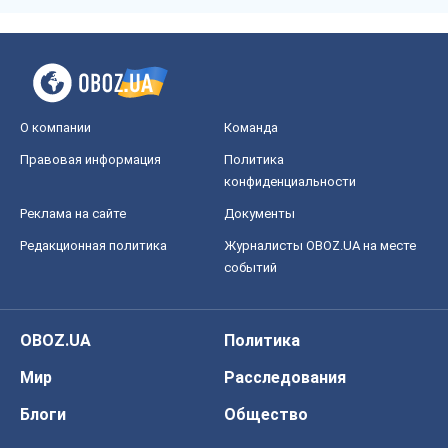
событий
OBOZ.UA
Политика
Мир
Расследования
Блоги
Общество
Регионы Украины
Киев
Харьков
Запорожье
Днепр
Черкассы
Спорт
Футбол
Баскетбол
Хоккей
Бокс