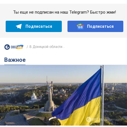
Какой была оригинальная версия гимна
Украины и почему ее боялась Российская
империя: об этом не рассказывают в школе
Государственным символом являются только первый куплет
и припев песни
3 години тому
13,1 т.
Александру Пономареву – 53: что
известно о трех детях секс-
символа 90-х и как они выглядят