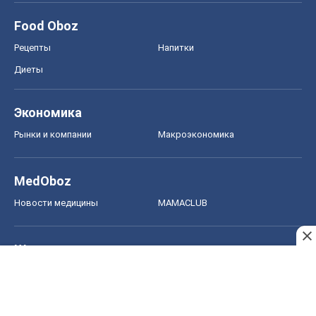
Food Oboz
Рецепты
Напитки
Диеты
Экономика
Рынки и компании
Mакроэкономика
MedOboz
Новости медицины
MAMACLUB
Шоу
Афиша
Сплетни
Красота
Мода
Женский Журнал