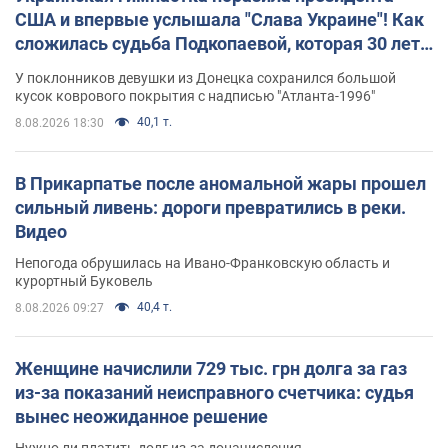
США и впервые услышала "Слава Украине"! Как
сложилась судьба Подкопаевой, которая 30 лет
назад завоевала "золото" Олимпиады
У поклонников девушки из Донецка сохранился большой
кусок коврового покрытия с надписью "Атланта-1996"
40,1 т.
8.08.2026 18:30
В Прикарпатье после аномальной жары прошел
сильный ливень: дороги превратились в реки.
Видео
Непогода обрушилась на Ивано-Франковскую область и
курортный Буковель
40,4 т.
8.08.2026 09:27
Женщине начислили 729 тыс. грн долга за газ
из-за показаний неисправного счетчика: судья
вынес неожиданное решение
Нужно ли платить долг из-за доначисления