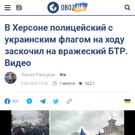
В Херсоне полицейский с
украинским флагом на ходу
заскочил на вражеский БТР.
Видео
Лилия Рагуцкая
War
5.03.2022 13:25
1 минута
32,2 т.
831