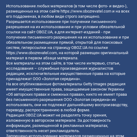
Использование любых материалов (в том числе фото- и видео-),
размещенных на этом сайте
https://www.obozrevatel.com
и на всех
его поддоменах, в любом виде строго запрещено.
Разрешается использование при получении письменного
разрешения на их использование и при условии обязательной
ссылки на сайт OBOZ.UA, а для интернет-изданий - при
получении письменного разрешения на их использование и при
обязательном размещении прямой, открытой для поисковых
систем, гиперссылки на страницу OBOZ.UA по ссылке
https://www.obozrevatel.com
, на которой размещен оригинальный
материал в первом абзаце материала.
Все материалы на этом сайте, в том числе интервью, статьи,
исследования – служебные произведения журналистов
редакции, исключительные имущественные права на которые
принадлежат ООО «Золотая середина».
На все опубликованные фотоматериалы Getty Images редакция
имеет имущественные права, защищаемые законом Украины
«Об авторских правах и смежных правах», никто не имеет права
без письменного разрешения ООО «Золотая середина» их
использовать, они не подлежат дальнейшему воспроизводству,
переводу, распространению в любой форме.
Редакция OBOZ.UA может не разделять точку зрения,
изложенную в авторском материале. За достоверность
информации, размещенной в рекламных материалах,
ответственность несет рекламодатель.
Запрещено использование материалов размещенных на этом