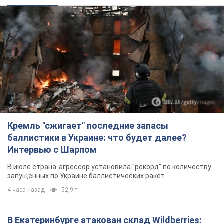
Кремль "сжигает" последние запасы
баллистики в Украине: что будет далее?
Интервью с Шарпом
В июле страна-агрессор установила "рекорд" по количеству
запущенных по Украине баллистических ракет
4 часа назад
52,9 т.
В Екатеринбурге атакован склад Wildberries: