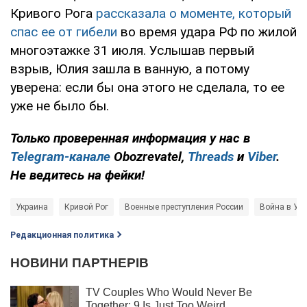
Кривого Рога
рассказала о моменте, который
спас ее от гибели
во время удара РФ по жилой
многоэтажке 31 июля. Услышав первый
взрыв, Юлия зашла в ванную, а потому
уверена: если бы она этого не сделала, то ее
уже не было бы.
Только
проверенная информация у нас в
Telegram-канале
Obozrevatel,
Threads
и
Viber
.
Не ведитесь на фейки!
Украина
Кривой Рог
Военные преступления России
Война в Ук
Редакционная политика