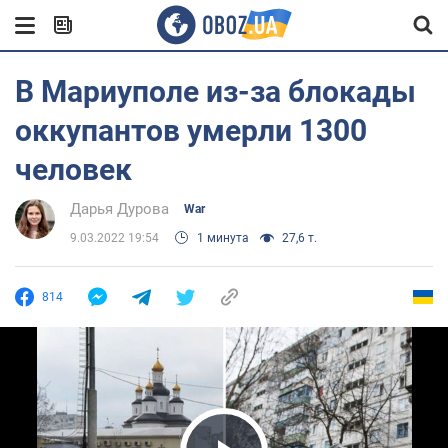
В Мариуполе из-за блокады
оккупантов умерли 1300
человек
Дарья Дурова
War
9.03.2022 19:54
1 минута
27,6 т.
814