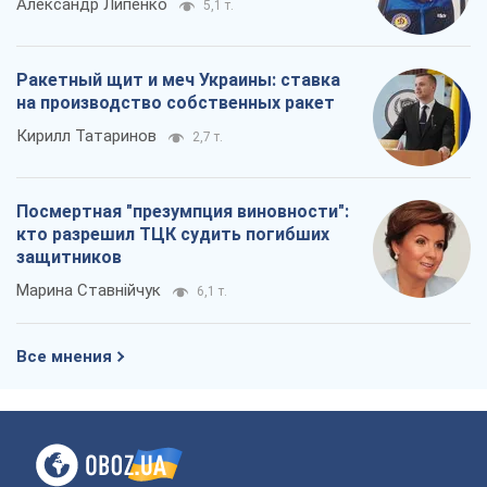
Александр Липенко
5,1 т.
Ракетный щит и меч Украины: ставка
на производство собственных ракет
Кирилл Татаринов
2,7 т.
Посмертная "презумпция виновности":
кто разрешил ТЦК судить погибших
защитников
Марина Ставнійчук
6,1 т.
Все мнения